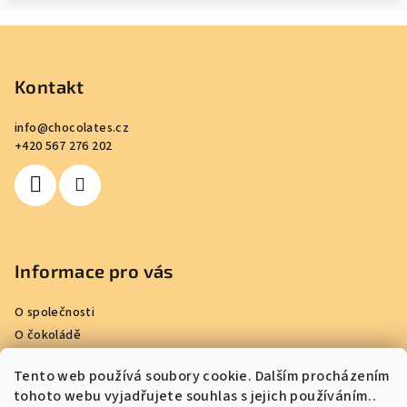
Z
á
p
Kontakt
a
info
@
chocolates.cz
t
+420 567 276 202
í
Informace pro vás
O společnosti
O čokoládě
Kde nakoupit
Tento web používá soubory cookie. Dalším procházením
Reference
tohoto webu vyjadřujete souhlas s jejich používáním..
Obchodní podmínky