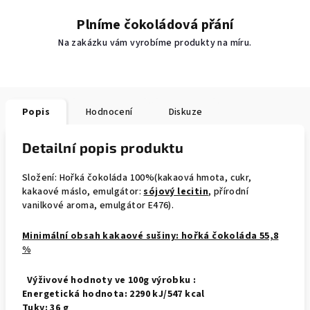
Plníme čokoládová přání
Na zakázku vám vyrobíme produkty na míru.
Popis
Hodnocení
Diskuze
Detailní popis produktu
Složení: Hořká čokoláda 100%(kakaová hmota, cukr,
kakaové máslo, emulgátor:
sójový lecitin
, přírodní
vanilkové aroma, emulgátor E476).
Minimální obsah kakaové sušiny: hořká čokoláda 55,8
%
Výživové hodnoty ve 100g výrobku :
Energetická hodnota: 2290 kJ/547 kcal
Tuky: 36 g