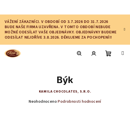
Přejít
na
obsah
VÁŽENÍ ZÁKAZNÍCI. V OBDOBÍ OD 3.7.2026 DO 31.7.2026
BUDE NAŠE FIRMA UZAVŘENA. V TOMTO OBDOBÍ NEBUDE
MOŽNÉ ODESÍLAT VAŠE OBJEDNÁVKY. OBJEDNÁVKY BUDEME
ODESÍLAT NEJDŘÍVE 3.8.2026. DĚKUJEME ZA POCHOPENÍ!!
Nákupní
Hledat
Přihlášení
Býk
košík
KAMILA CHOCOLATES, S.R.O.
Průměrné
Neohodnoceno
Podrobnosti hodnocení
hodnocení
produktu
je
0,0