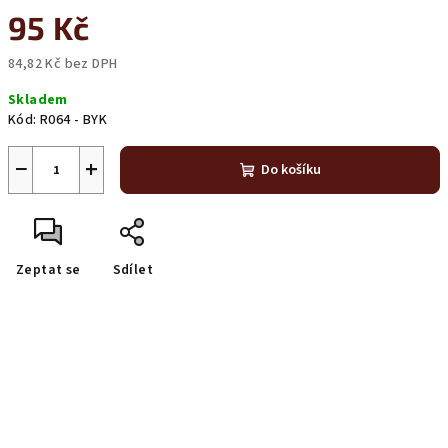
95 Kč
84,82 Kč bez DPH
Měrná
Skladem
cena:
Kód:
R064 - BYK
−
+
Do košíku
Zeptat se
Sdílet