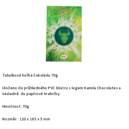
z
5
hvězdiček.
Tabulková hořká čokoláda 70g
Uloženo do průhledného PVC blistru s logem Kamila Chocolates a
následně do papírové krabičky.
Hmotnost: 70g
Rozměr: 120 x 185 x 5 mm