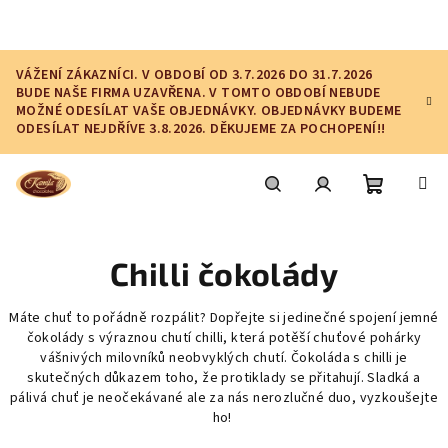
Přejít
na
obsah
VÁŽENÍ ZÁKAZNÍCI. V OBDOBÍ OD 3.7.2026 DO 31.7.2026
BUDE NAŠE FIRMA UZAVŘENA. V TOMTO OBDOBÍ NEBUDE
MOŽNÉ ODESÍLAT VAŠE OBJEDNÁVKY. OBJEDNÁVKY BUDEME
ODESÍLAT NEJDŘÍVE 3.8.2026. DĚKUJEME ZA POCHOPENÍ!!
Nákupní
Hledat
Přihlášení
Chilli čokolády
košík
Máte chuť to pořádně rozpálit? Dopřejte si jedinečné spojení jemné
čokolády s výraznou chutí chilli, která potěší chuťové pohárky
vášnivých milovníků neobvyklých chutí. Čokoláda s chilli je
skutečných důkazem toho, že protiklady se přitahují. Sladká a
pálivá chuť je neočekávané ale za nás nerozlučné duo, vyzkoušejte
ho!