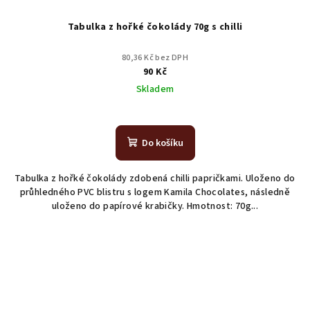
t
ů
Tabulka z hořké čokolády 70g s chilli
80,36 Kč bez DPH
90 Kč
Skladem
Do košíku
Tabulka z hořké čokolády zdobená chilli papričkami. Uloženo do
průhledného PVC blistru s logem Kamila Chocolates, následně
uloženo do papírové krabičky. Hmotnost: 70g...