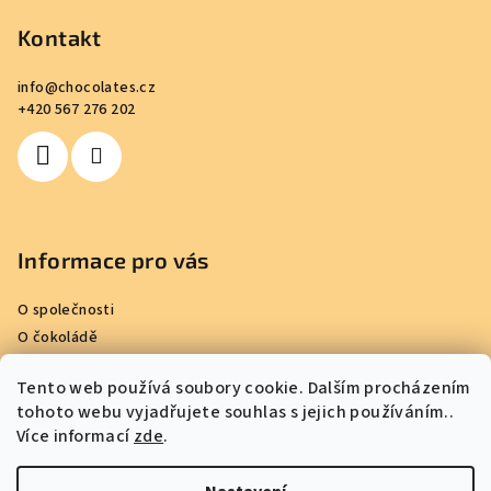
á
p
Kontakt
a
info
@
chocolates.cz
t
+420 567 276 202
í
Informace pro vás
O společnosti
O čokoládě
Kde nakoupit
Tento web používá soubory cookie. Dalším procházením
Reference
tohoto webu vyjadřujete souhlas s jejich používáním..
Obchodní podmínky
Více informací
zde
.
Podmínky ochrany osobních údajů
Kontakty