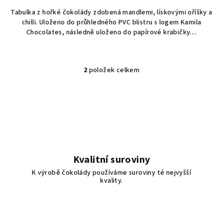
Tabulka z hořké čokolády zdobená mandlemi, lískovými oříšky a
chilli. Uloženo do průhledného PVC blistru s logem Kamila
Chocolates, následně uloženo do papírové krabičky....
2
položek celkem
O
v
l
á
d
a
c
í
Kvalitní suroviny
p
K výrobě čokolády používáme suroviny té nejvyšší
r
kvality.
v
k
y