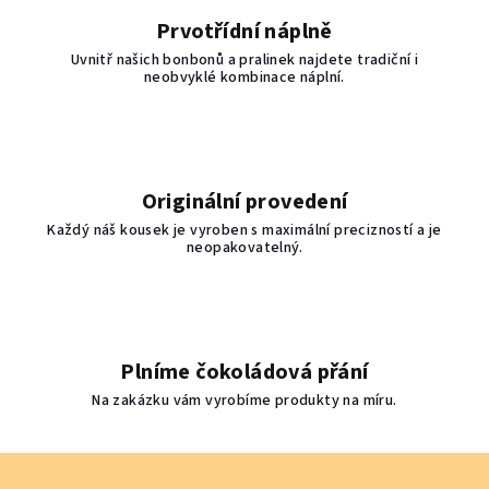
v
ý
Prvotřídní náplně
p
Uvnitř našich bonbonů a pralinek najdete tradiční i
i
neobvyklé kombinace náplní.
s
u
Originální provedení
Každý náš kousek je vyroben s maximální precizností a je
neopakovatelný.
Plníme čokoládová přání
Na zakázku vám vyrobíme produkty na míru.
Z