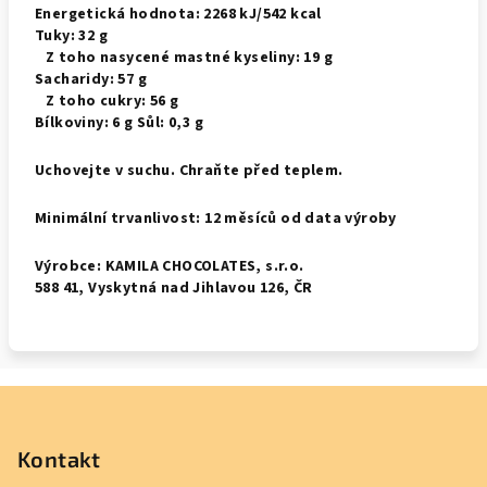
Energetická hodnota: 2268 kJ/542 kcal
Tuky: 32 g
Z toho nasycené mastné kyseliny: 19 g
Sacharidy: 57 g
Z toho cukry: 56 g
Bílkoviny: 6 g Sůl: 0,3 g
Uchovejte v suchu. Chraňte před teplem.
Minimální trvanlivost: 12 měsíců od data výroby
Výrobce: KAMILA CHOCOLATES, s.r.o.
588 41, Vyskytná nad Jihlavou 126, ČR
Z
á
p
Kontakt