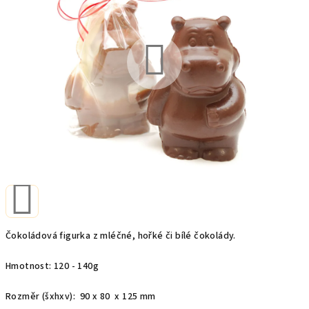
z
5
hvězdiček.
Čokoládová figurka z mléčné, hořké či bílé čokolády.
Hmotnost: 120 - 140g
Rozměr (šxhxv): 90 x 80 x 125 mm