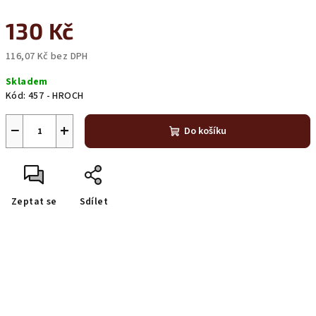
130 Kč
116,07 Kč bez DPH
Měrná
Skladem
cena:
Kód:
457 - HROCH
−
+
Do košíku
Zeptat se
Sdílet