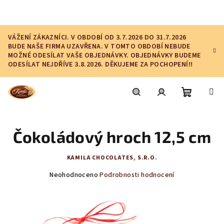
Přejít
na
obsah
VÁŽENÍ ZÁKAZNÍCI. V OBDOBÍ OD 3.7.2026 DO 31.7.2026
BUDE NAŠE FIRMA UZAVŘENA. V TOMTO OBDOBÍ NEBUDE
MOŽNÉ ODESÍLAT VAŠE OBJEDNÁVKY. OBJEDNÁVKY BUDEME
ODESÍLAT NEJDŘÍVE 3.8.2026. DĚKUJEME ZA POCHOPENÍ!!
Nákupní
Hledat
Přihlášení
Čokoládový hroch 12,5 cm
košík
KAMILA CHOCOLATES, S.R.O.
Průměrné
Neohodnoceno
Podrobnosti hodnocení
hodnocení
produktu
je
0,0