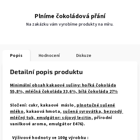
Plníme čokoládová přání
Na zakázku vám vyrobíme produkty na míru.
Popis
Hodnocení
Diskuze
Detailní popis produktu
Minimální obsah kakaové sušiny: hořká čokoláda
55,8%, mléčná čokoláda 33,6%, bílá čokoláda 27%
Složení: cukr, kakaové máslo,
plnotučné sušené
mléko
, kakaová hmota,
sušená syrovátka, bezvodý
mléčný tuk, emulgátor: sójový lecitin,
přírodní
vanilkové aroma, emulgátor E476).
Výživové hodnoty ve 100g výrobku :