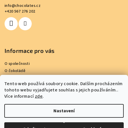
a
info
@
chocolates.cz
t
+420 567 276 202
í
Informace pro vás
O společnosti
O čokoládě
Kde nakoupit
Tento web používá soubory cookie. Dalším procházením
Reference
tohoto webu vyjadřujete souhlas s jejich používáním..
Obchodní podmínky
Více informací
zde
.
Podmínky ochrany osobních údajů
Kontakty
Nastavení
Copyright 2026
Kamila Chocolates
. Všechna práva vyhrazena.