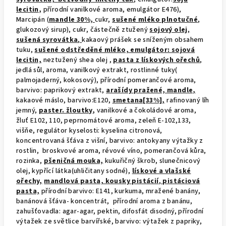
lecitin
,
přírodní vanilkové aroma, emulgátor E476),
Marcipán (
mandle 30%,
cukr,
sušené mléko plnotučné
,
glukozový sirup), cukr, částečně ztužený
sojový olej
,
sušená syrovátka
,
kakaový prášek se sníženým obsahem
tuku,
sušené odstředěné mléko, emulgátor: sojová
lecitin,
neztužený shea olej ,
pasta z lískových ořechů
,
jedlá sůl, aroma, vanilkový extrakt, rostlinné tuky(
palmojaderný, kokosový), přírodní pomerančové aroma,
barvivo: paprikový extrakt,
arašídy pražené, mandle,
kakaové máslo, barvivo:E120,
smetana[33%],
rafinovaný líh
jemný,
paster. žloutky
,
vanilkové a čokoládové aroma,
žluť E102, 110, peprnomátové aroma, zeleň E-102,133,
višňe, regulátor kyselosti: kyselina citronová,
koncentrovaná šťáva z višní, barvivo: antokyany výtažky z
rostlin, broskvové aroma, révové víno, pomerančová kůra,
rozinka,
pšeničná mouka,
kukuřičný škrob, slunečnicový
olej, kypřící látka(uhličitany sodné),
lískové a vlašské
ořechy,
mandlová pasta, kousky pistácií
,
pistáciová
pasta,
přírodní barvivo: E141, kurkuma, mražené banány,
banánová šťáva- koncentrát, přírodní aroma z banánu,
zahušťovadla: agar-agar, pektin, difosfát disodný, přírodní
výtažek ze světlice barvířské, barvivo: výtažek z papriky,