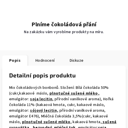
Plníme čokoládová přání
Na zakázku vám vyrobíme produkty na míru.
Popis
Hodnocení
Diskuze
Detailní popis produktu
Mix čokoládových bonbonů. Složení: Bílá čokoláda 50%
(cukr,kakaové máslo,
plnotučné sušené mléko,
emulgátor:
soja lecitin
,
přírodní vanilkové aroma), Hořká
čokoláda 11% (kakaová hmota, cukr, kakaové máslo,
emulgátor:
sójový lecitin,
přírodní vanilkové aroma,
emulgátor E476), Mléčná čokoláda 3,5%(cukr, kakaové
máslo,
plnotučné
sušené mléko
,
kakaová hmota,
sušená
syrovátka,
bezvodný mléčný tuk
, emulgátor:
soja