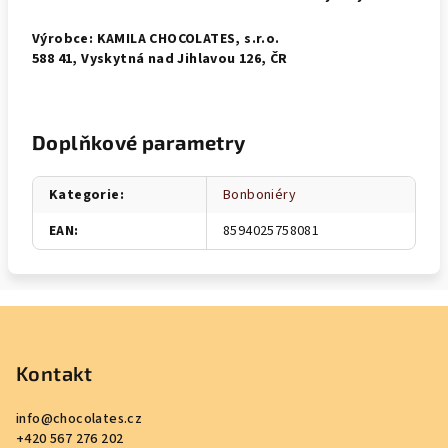
Výrobce: KAMILA CHOCOLATES, s.r.o.
588 41, Vyskytná nad Jihlavou 126, ČR
Doplňkové parametry
Kategorie
:
Bonboniéry
EAN
:
8594025758081
Z
á
p
Kontakt
a
info
@
chocolates.cz
t
+420 567 276 202