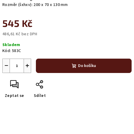
Rozměr (šxhxv): 200 x 70 x 130 mm
545 Kč
486,61 Kč bez DPH
Měrná
Skladem
cena:
Kód:
583C
−
+
Do košíku
Zeptat se
Sdílet