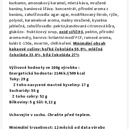
kurkumin, amoniakový karamel, mletá káva, mražené
banány, banánová šťáva- koncentrát, přírodní aroma z
banánu, zahušťovadla: agar-agar, modifikovaný škrob, rýže,
polynol, karamelové aroma, maliny mražené, kyselina
jablečná, zahušťovadlo: pektin,kandovaná citronová kůra,
glukózo- fruktózový sirup,
oxid siřičitý,
pektin, přírodní
aroma máty, barvivo: brilantní modř FCF, rumové aroma,
kulér E-150a, invertin, chilli koření.
Minimální obsah
kakaové sušiny: hořká čokoláda 55,8%, mléčná
čokoláda 33,6%, bílá čokoláda 27%
Výživové hodnoty ve
100g výrobku :
Energetická hodnota: 2146 kJ/509 kcal
Tuky: 29 g
Z toho nasycené mastné kyseliny: 17 g
Sacharidy: 55 g
Z toho cukry: 52 g
Bílkoviny: 5 g
Sůl: 0,12 g
Uchovejte v suchu. Chraňte před teplem.
Minimální trvanlivost: 12 měsíců od data výroby