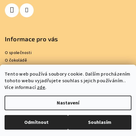
í
Informace pro vás
O společnosti
O čokoládě
Kde nakoupit
Tento web používá soubory cookie. Dalším procházením
Reference
tohoto webu vyjadřujete souhlas s jejich používáním..
Obchodní podmínky
Více informací
zde
.
Podmínky ochrany osobních údajů
Kontakty
Nastavení
Copyright 2026
Kamila Chocolates
. Všechna práva vyhrazena.
Odmítnout
Souhlasím
Vytvořil Shoptet