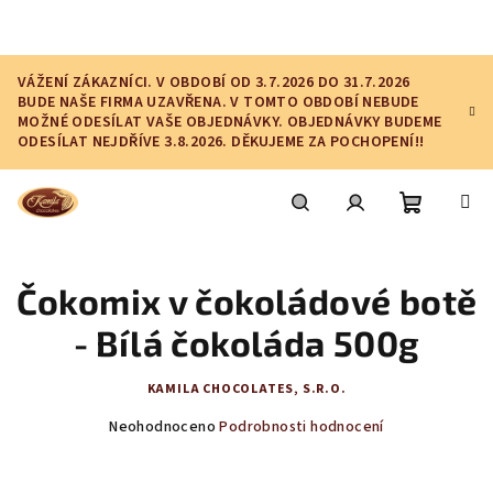
Přejít
na
obsah
VÁŽENÍ ZÁKAZNÍCI. V OBDOBÍ OD 3.7.2026 DO 31.7.2026
BUDE NAŠE FIRMA UZAVŘENA. V TOMTO OBDOBÍ NEBUDE
MOŽNÉ ODESÍLAT VAŠE OBJEDNÁVKY. OBJEDNÁVKY BUDEME
ODESÍLAT NEJDŘÍVE 3.8.2026. DĚKUJEME ZA POCHOPENÍ!!
Nákupní
Hledat
Přihlášení
Čokomix v čokoládové botě
košík
- Bílá čokoláda 500g
KAMILA CHOCOLATES, S.R.O.
Průměrné
Neohodnoceno
Podrobnosti hodnocení
hodnocení
produktu
je