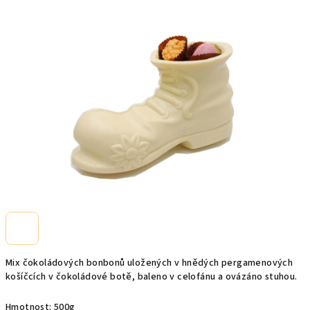
0,0
z
5
hvězdiček.
Mix čokoládových bonbonů uložených v hnědých pergamenových
košíčcích v čokoládové botě, baleno v celofánu a ovázáno stuhou.
Hmotnost: 500g