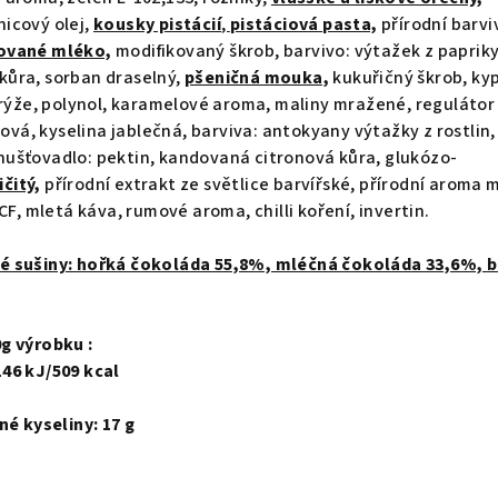
icový olej,
kousky pistácií
,
pistáciová pasta,
přírodní barvi
ované mléko,
modifikovaný škrob, barvivo: výtažek z papriky
ůra, sorban draselný,
pšeničná mouka,
kukuřičný škrob, kyp
 rýže, polynol, karamelové aroma, maliny mražené, regulátor
nová, kyselina jablečná, barviva: antokyany výtažky z rostlin,
ušťovadlo: pektin, kandovaná citronová kůra, glukózo-
ičitý,
přírodní extrakt ze světlice barvířské, přírodní aroma 
CF, mletá káva, rumové aroma, chilli koření, invertin.
é sušiny: hořká čokoláda 55,8%, mléčná čokoláda 33,6%, b
g výrobku :
46 kJ/509 kcal
 kyseliny: 17 g