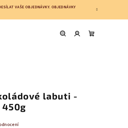
ODESÍLAT VAŠE OBJEDNÁVKY. OBJEDNÁVKY
Hledat
Přihlášení
Nákupní
košík
oládové labuti -
a 450g
odnocení