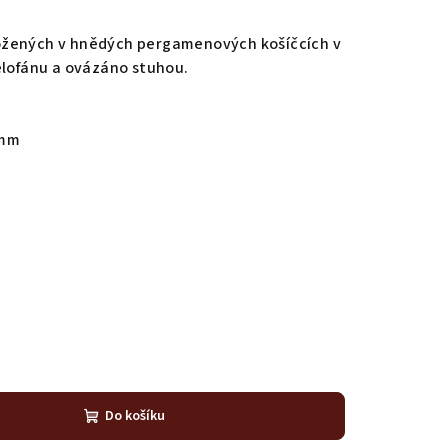
ožených v hnědých pergamenových košíčcích v
elofánu a ovázáno stuhou.
 mm
Do košíku