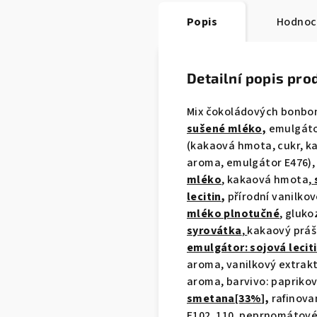
Popis
Hodnoc
Detailní popis pro
Mix čokoládových bonbon
sušené mléko,
emulgát
(kakaová hmota, cukr, k
aroma, emulgátor E476),
mléko
,
kakaová hmota,
lecitin
,
přírodní vanilkov
mléko plnotučné
, gluko
syrovátka
,
kakaový práš
emulgátor: sojová leciti
aroma, vanilkový extrakt
aroma, barvivo: paprikov
smetana[33%],
rafinova
E102, 110, peprnomátové 