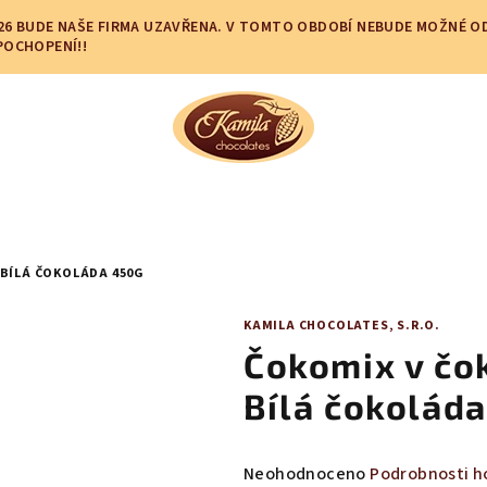
.2026 BUDE NAŠE FIRMA UZAVŘENA. V TOMTO OBDOBÍ NEBUDE MOŽNÉ 
POCHOPENÍ!!
 BÍLÁ ČOKOLÁDA 450G
KAMILA CHOCOLATES, S.R.O.
Čokomix v čok
Bílá čokolád
Průměrné
Neohodnoceno
Podrobnosti h