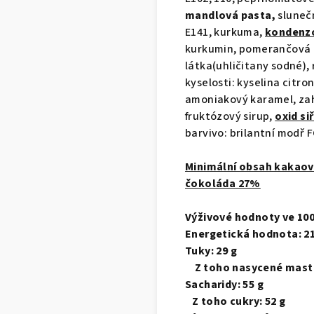
mandlová pasta,
slunečn
E141, kurkuma,
kondenz
kurkumin, pomerančová k
látka(uhličitany sodné),
kyselosti: kyselina citro
amoniakový karamel, zah
fruktózový sirup,
oxid siř
barvivo: brilantní modř F
Minimální obsah kakaov
čokoláda 27%
Výživové hodnoty ve
100
Energetická hodnota: 21
Tuky: 29 g
Z toho nasycené mastné
Sacharidy: 55 g
Z toho cukry: 52 g