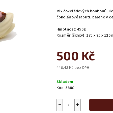
hodnocení
produktu
Mix čokoládových bonbonů ul
je
čokoládové labuti, baleno v c
0,0
z
Hmotnost: 450g
5
Rozměr (šxhxv): 175 x 95 x 120
hvězdiček.
500 Kč
446,43 Kč bez DPH
Měrná
cena:
Skladem
Kód:
588C
−
+