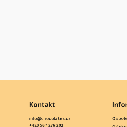
Z
á
Kontakt
Info
p
a
info
@
chocolates.cz
O spol
+420 567 276 202
O čoko