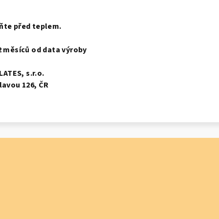
ňte před teplem.
12 měsíců od data výroby
ATES, s.r.o.
hlavou 126, ČR