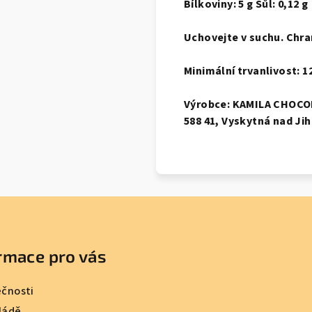
Bílkoviny: 5 g
Sůl: 0,12 g
Uchovejte v suchu. Chra
Minimální trvanlivost: 
Výrobce: KAMILA CHOCOL
588 41, Vyskytná nad Ji
rmace pro vás
ečnosti
ládě