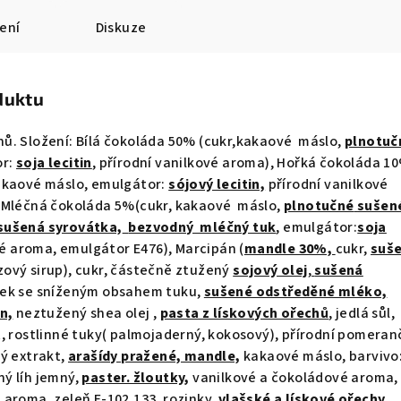
ení
Diskuze
duktu
ů. Složení: Bílá čokoláda 50% (cukr,kakaové máslo,
plnotuč
or:
soja lecitin
,
přírodní vanilkové aroma), Hořká čokoláda 1
akaové máslo, emulgátor:
sójový lecitin,
přírodní vanilkové
 Mléčná čokoláda 5%(cukr, kakaové máslo,
plnotučné
sušen
sušená syrovátka,
bezvodný mléčný tuk
, emulgátor:
soja
é aroma, emulgátor E476), Marcipán (
mandle 30%,
cukr,
suš
zový sirup), cukr, částečně ztužený
sojový olej
,
sušená
ek se sníženým obsahem tuku,
sušené odstředěné mléko,
n,
neztužený shea olej ,
pasta z lískových ořechů
, jedlá sůl,
, rostlinné tuky( palmojaderný, kokosový), přírodní pomera
ý extrakt,
arašídy pražené, mandle,
kakaové máslo, barvivo
ný líh jemný,
paster. žloutky
,
vanilkové a čokoládové aroma, 
aroma, zeleň E-102,133, rozinky,
vlašské a lískové ořechy,