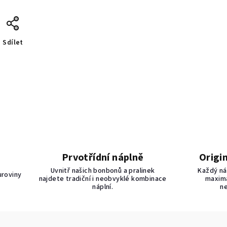
Sdílet
Prvotřídní náplně
Origi
Uvnitř našich bonbonů a pralinek
Každý ná
uroviny
najdete tradiční i neobvyklé kombinace
maximá
náplní.
n