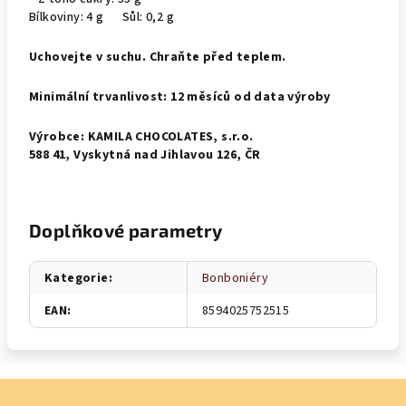
Bílkoviny: 4 g Sůl: 0,2 g
Uchovejte v suchu. Chraňte před teplem.
Minimální trvanlivost: 12 měsíců od data výroby
Výrobce: KAMILA CHOCOLATES, s.r.o.
588 41, Vyskytná nad Jihlavou 126, ČR
Doplňkové parametry
Kategorie
:
Bonboniéry
EAN
:
8594025752515
Z