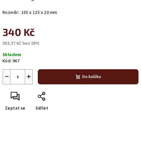
Rozměr: 155 x 125 x 20 mm
340 Kč
303,57 Kč bez DPH
Měrná
Skladem
cena:
Kód:
967
−
+
Do košíku
Zeptat se
Sdílet