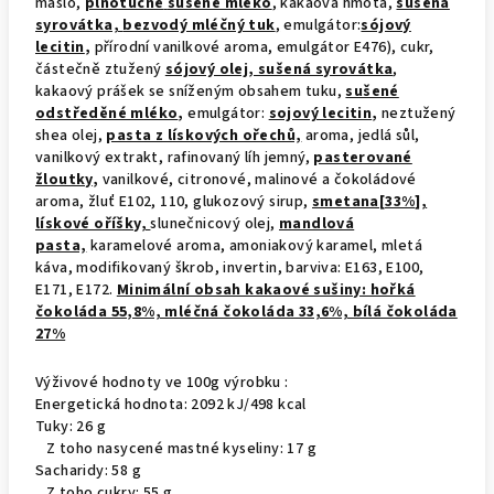
máslo,
plnotučné
sušené mléko
,
kakaová hmota,
sušená
syrovátka,
bezvodý mléčný tuk
,
emulgátor:
sójový
lecitin
,
přírodní vanilkové aroma, emulgátor E476), cukr,
částečně ztužený
sójový olej, sušená syrovátka
,
kakaový prášek se sníženým obsahem tuku,
sušené
odstředěné mléko
,
emulgátor:
sojový lecitin
,
neztužený
shea olej,
pasta z lískových ořechů,
aroma, jedlá sůl,
vanilkový extrakt, rafinovaný líh jemný,
pasterované
žloutky
,
vanilkové, citronové, malinové a čokoládové
aroma, žluť E102, 110, glukozový sirup,
smetana[33%],
lískové oříšky,
slunečnicový olej,
mandlová
pasta,
karamelové aroma, amoniakový karamel, mletá
káva, modifikovaný škrob, invertin, barviva: E163, E100,
E171, E172.
Minimální obsah kakaové sušiny: hořká
čokoláda 55,8%, mléčná čokoláda 33,6%, bílá čokoláda
27%
Výživové hodnoty ve 100g výrobku :
Energetická hodnota: 2092 kJ/498 kcal
Tuky: 26 g
Z toho nasycené mastné kyseliny: 17 g
Sacharidy: 58 g
Z toho cukry: 55 g