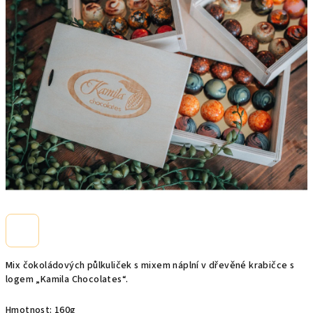
0,0
z
5
hvězdiček.
Mix čokoládových půlkuliček s mixem náplní v dřevěné krabičce s
logem „Kamila Chocolates“.
Hmotnost: 160g