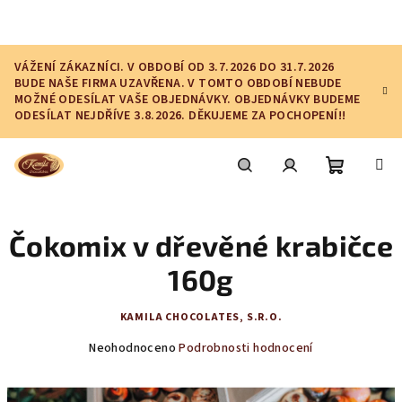
Přejít
na
obsah
VÁŽENÍ ZÁKAZNÍCI. V OBDOBÍ OD 3.7.2026 DO 31.7.2026
BUDE NAŠE FIRMA UZAVŘENA. V TOMTO OBDOBÍ NEBUDE
MOŽNÉ ODESÍLAT VAŠE OBJEDNÁVKY. OBJEDNÁVKY BUDEME
ODESÍLAT NEJDŘÍVE 3.8.2026. DĚKUJEME ZA POCHOPENÍ!!
Nákupní
Hledat
Přihlášení
Čokomix v dřevěné krabičce
košík
160g
KAMILA CHOCOLATES, S.R.O.
Průměrné
Neohodnoceno
Podrobnosti hodnocení
hodnocení
produktu
je