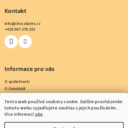
á
p
Kontakt
a
info
@
chocolates.cz
t
+420 567 276 202
í
Informace pro vás
O společnosti
O čokoládě
Kde nakoupit
Tento web používá soubory cookie. Dalším procházením
Reference
tohoto webu vyjadřujete souhlas s jejich používáním..
Obchodní podmínky
Více informací
zde
.
Podmínky ochrany osobních údajů
Kontakty