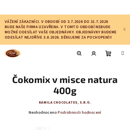
Přejít
na
obsah
VÁŽENÍ ZÁKAZNÍCI. V OBDOBÍ OD 3.7.2026 DO 31.7.2026
BUDE NAŠE FIRMA UZAVŘENA. V TOMTO OBDOBÍ NEBUDE
MOŽNÉ ODESÍLAT VAŠE OBJEDNÁVKY. OBJEDNÁVKY BUDEME
ODESÍLAT NEJDŘÍVE 3.8.2026. DĚKUJEME ZA POCHOPENÍ!!
Nákupní
Hledat
Přihlášení
Čokomix v misce natura
košík
400g
KAMILA CHOCOLATES, S.R.O.
Průměrné
Neohodnoceno
Podrobnosti hodnocení
hodnocení
produktu
je