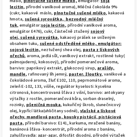
máslo,
plnotučné sušené mléko,
emulgátor:
soja
lecitin
,
přírodní vanilkové aroma), Mléčná čokoláda 9%
(cukr, kakaové máslo,
plnotučné
sušené mléko
,
kakaová
hmota,
sušená syrovátka,
bezvodný
mléčný
tuk
,
emulgátor:
soja lecitin
,
přírodní vanilkové aroma,
emulgátor E476), cukr, částečně ztužený
sojový
olej
,
sušená syrovátka
, kakaový prášek se sníženým
obsahem tuku,
sušené odstředěné mléko, emulgátor:
sojová lecitin,
neztužený shea olej,
pasta z lískových
ořechů
, aroma, jedlá sůl, vanilkový extrakt, rostlinné tuky(
palmojaderný, kokosový), přírodní pomerančové aroma,
barvivo: paprikový extrakt, glukozový sirup,
arašídy,
mandle
,
rafinovaný líh jemný,
paster. žloutky
,
vanilkové a
čokoládové aroma, žluť E102, 110, peprnomátové aroma,
zeleň E-102, 133, višňe, regulátor kyselosti: kyselina
citronová, koncentrovaná šťáva z višní, barvivo: antokyany
výtažky z rostlin, pomerančová kůra, sorban draselný,
rozinky,
pšeničná mouka
, kukuřičný škrob, slunečnicový
olej, kypřící látka(uhličitany sodné),
vlašské a lískové
ořechy, mandlová pasta,
kousky pistácií
,
pistáciová
pasta,
přírodní barvivo: E141, kurkuma, mražené banány,
banánová šťáva- koncentrát, přírodní aroma z banánu,
zahušťovadla: agar-agar, difosfát disodný, přírodní výtažek