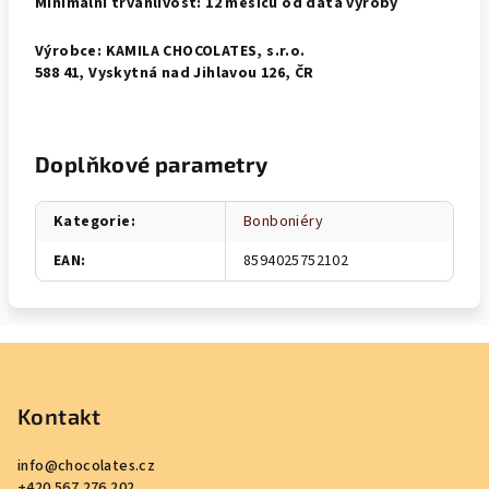
Minimální trvanlivost: 12 měsíců od data výroby
Výrobce: KAMILA CHOCOLATES, s.r.o.
588 41, Vyskytná nad Jihlavou 126, ČR
Doplňkové parametry
Kategorie
:
Bonboniéry
EAN
:
8594025752102
Z
á
p
Kontakt
a
info
@
chocolates.cz
t
+420 567 276 202