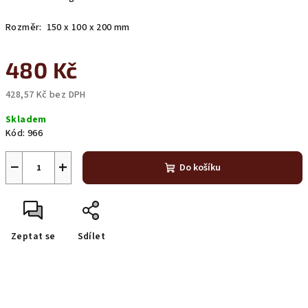
Rozměr: 150 x 100 x 200 mm
480 Kč
428,57 Kč bez DPH
Měrná
Skladem
cena:
Kód:
966
−
+
Do košíku
Zeptat se
Sdílet