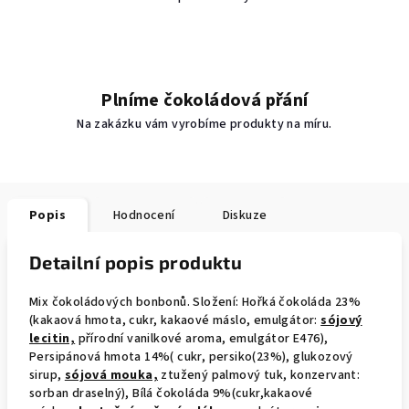
Plníme čokoládová přání
Na zakázku vám vyrobíme produkty na míru.
Popis
Hodnocení
Diskuze
Detailní popis produktu
Mix čokoládových bonbonů. Složení: Hořká čokoláda 23%
(kakaová hmota, cukr, kakaové máslo, emulgátor:
sójový
lecitin,
přírodní vanilkové aroma, emulgátor E476),
Persipánová hmota 14%( cukr, persiko(23%), glukozový
sirup,
sójová mouka,
ztužený palmový tuk, konzervant:
sorban draselný), Bílá čokoláda 9%(cukr,kakaové