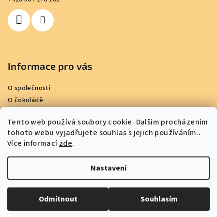
í
Informace pro vás
O společnosti
O čokoládě
Kde nakoupit
Tento web používá soubory cookie. Dalším procházením
Reference
tohoto webu vyjadřujete souhlas s jejich používáním..
Obchodní podmínky
Více informací
zde
.
Podmínky ochrany osobních údajů
Kontakty
Nastavení
Copyright 2026
Kamila Chocolates
. Všechna práva vyhrazena.
Odmítnout
Souhlasím
Vytvořil Shoptet