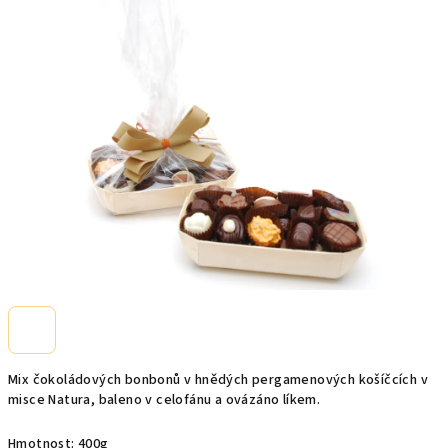
0,0
z
5
hvězdiček.
Mix čokoládových bonbonů v hnědých pergamenových košíčcích v
misce Natura, baleno v celofánu a ovázáno líkem.
Hmotnost: 400g