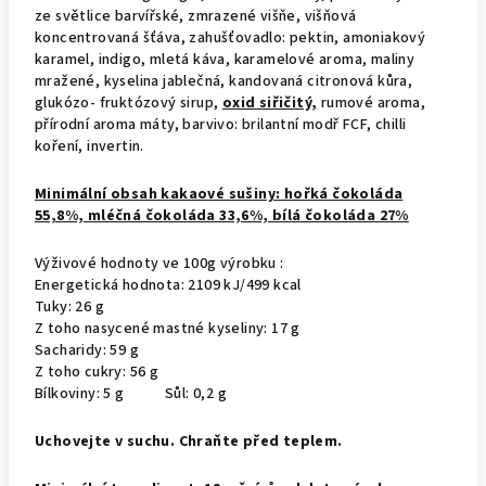
ze světlice barvířské, zmrazené višňe, višňová
koncentrovaná šťáva, zahušťovadlo: pektin, amoniakový
karamel, indigo, mletá káva, karamelové aroma, maliny
mražené, kyselina jablečná, kandovaná citronová kůra,
glukózo- fruktózový sirup,
oxid siřičitý,
rumové aroma,
přírodní aroma máty, barvivo: brilantní modř FCF, chilli
koření, invertin.
Minimální obsah kakaové sušiny: hořká čokoláda
55,8%, mléčná čokoláda 33,6%, bílá čokoláda 27%
Výživové hodnoty ve 100g výrobku :
Energetická hodnota: 2109 kJ/499 kcal
Tuky: 26 g
Z toho nasycené mastné kyseliny: 17 g
Sacharidy: 59 g
Z toho cukry: 56 g
Bílkoviny: 5 g Sůl: 0,2 g
Uchovejte v suchu. Chraňte před teplem.