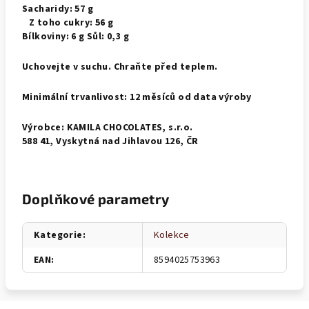
Sacharidy: 57 g
Z toho cukry: 56 g
Bílkoviny: 6 g Sůl: 0,3 g
Uchovejte v suchu. Chraňte před teplem.
Minimální trvanlivost: 12 měsíců od data výroby
Výrobce: KAMILA CHOCOLATES, s.r.o.
588 41, Vyskytná nad Jihlavou 126, ČR
Doplňkové parametry
Kategorie
:
Kolekce
EAN
:
8594025753963