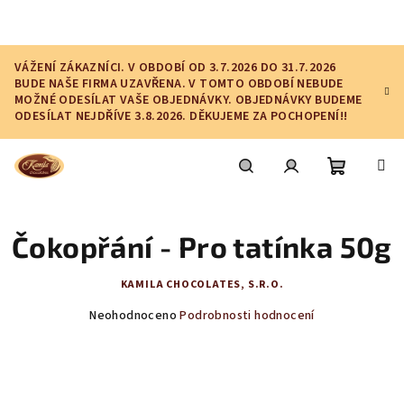
Přejít
na
obsah
VÁŽENÍ ZÁKAZNÍCI. V OBDOBÍ OD 3.7.2026 DO 31.7.2026
BUDE NAŠE FIRMA UZAVŘENA. V TOMTO OBDOBÍ NEBUDE
MOŽNÉ ODESÍLAT VAŠE OBJEDNÁVKY. OBJEDNÁVKY BUDEME
ODESÍLAT NEJDŘÍVE 3.8.2026. DĚKUJEME ZA POCHOPENÍ!!
Nákupní
Hledat
Přihlášení
Čokopřání - Pro tatínka 50g
košík
KAMILA CHOCOLATES, S.R.O.
Průměrné
Neohodnoceno
Podrobnosti hodnocení
hodnocení
produktu
je
0,0