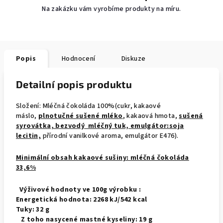
Na zakázku vám vyrobíme produkty na míru.
Popis
Hodnocení
Diskuze
Detailní popis produktu
Složení: Mléčná čokoláda 100%(cukr, kakaové
máslo,
plnotučné sušené mléko
, kakaová hmota,
sušená
syrovátka, bezvodý mléčný tuk, emulgátor:soja
lecitin,
přírodní vanilkové aroma, emulgátor E476).
Minimální obsah kakaové sušiny: mléčná čokoláda
33,6%
Výživové hodnoty ve 100g výrobku :
Energetická hodnota: 2268 kJ/542 kcal
Tuky: 32 g
Z toho nasycené mastné kyseliny: 19 g