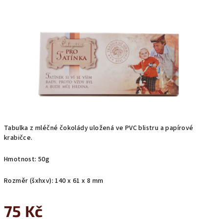
z
5
hvězdiček.
Tabulka z mléčné čokolády uložená ve PVC blistru a papírové
krabičce.
Hmotnost: 50g
Rozměr (šxhxv): 140 x 61 x 8 mm
75 Kč