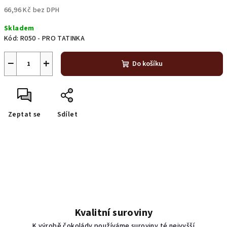
66,96 Kč bez DPH
Měrná
Skladem
cena:
Kód:
R050 - PRO TATINKA
−
+
Do košíku
Zeptat se
Sdílet
Kvalitní suroviny
K výrobě čokolády používáme suroviny té nejvyšší