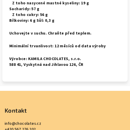
Z toho nasycené mastné kyseliny: 19 g
Sacharidy: 57 g
Z toho cukry: 56 g
Bílkoviny: 6 g Sůl: 0,3 g
Uchovejte v suchu. Chraňte před teplem.
Minimální trvanlivost: 12 měsíců od data výroby
Výrobce: KAMILA CHOCOLATES, s.r.o.
588 41, Vyskytná nad Jihlavou 126, ČR
Z
á
p
Kontakt
a
info
@
chocolates.cz
t
+420 567 276 202