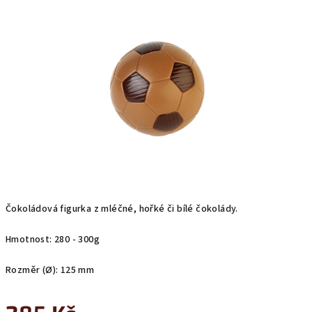
0,0
z
5
hvězdiček.
Čokoládová figurka z mléčné, hořké či bílé čokolády.
Hmotnost: 280 - 300g
Rozměr (Ø): 125 mm