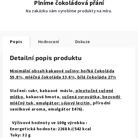
Plníme čokoládová přání
Na zakázku vám vyrobíme produkty na míru.
Popis
Hodnocení
Diskuze
Detailní popis produktu
Minimální obsah kakaové sušiny: hořká čokoláda
55,8%, mléčná čokoláda 33,6%, bílá čokoláda 27%
Složení: cukr, kakaové máslo,
plnotučné sušené
mléko
, kakaová hmota,
sušená syrovátka, bezvodý
mléčný tuk, emulgátor: sójový lecitin,
přírodní
vanilkové aroma, emulgátor E476).
Výživové hodnoty ve 100g výrobku :
Energetická hodnota: 2268 kJ/542 kcal
Tuky: 32 g