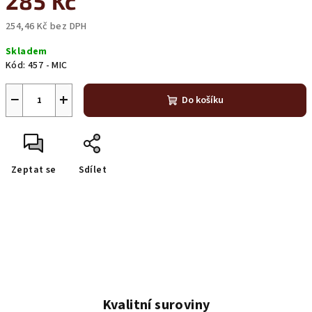
285 Kč
254,46 Kč bez DPH
Měrná
Skladem
cena:
Kód:
457 - MIC
−
+
Do košíku
Zeptat se
Sdílet
Kvalitní suroviny