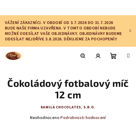
Přejít
na
obsah
VÁŽENÍ ZÁKAZNÍCI. V OBDOBÍ OD 3.7.2026 DO 31.7.2026
BUDE NAŠE FIRMA UZAVŘENA. V TOMTO OBDOBÍ NEBUDE
MOŽNÉ ODESÍLAT VAŠE OBJEDNÁVKY. OBJEDNÁVKY BUDEME
ODESÍLAT NEJDŘÍVE 3.8.2026. DĚKUJEME ZA POCHOPENÍ!!
Nákupní
Hledat
Přihlášení
Čokoládový fotbalový míč
košík
12 cm
KAMILA CHOCOLATES, S.R.O.
Průměrné
Neohodnoceno
Podrobnosti hodnocení
hodnocení
produktu
je