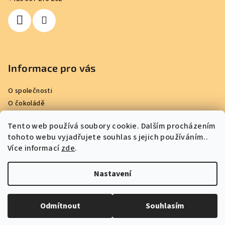
í
Informace pro vás
O společnosti
O čokoládě
Kde nakoupit
Tento web používá soubory cookie. Dalším procházením
Reference
tohoto webu vyjadřujete souhlas s jejich používáním..
Obchodní podmínky
Více informací
zde
.
Podmínky ochrany osobních údajů
Kontakty
Nastavení
Copyright 2026
Kamila Chocolates
. Všechna práva vyhrazena.
Odmítnout
Souhlasím
Vytvořil Shoptet