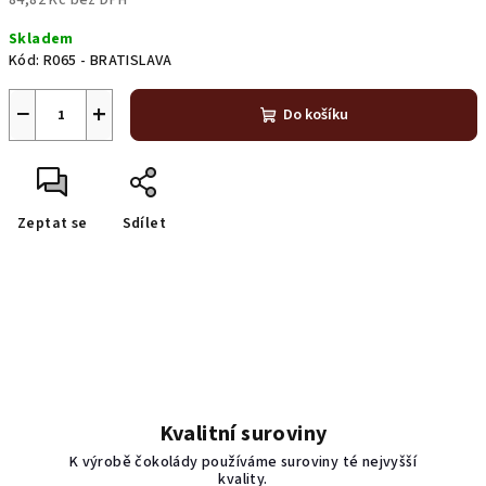
84,82 Kč bez DPH
Měrná
Skladem
cena:
Kód:
R065 - BRATISLAVA
−
+
Do košíku
Zeptat se
Sdílet
Kvalitní suroviny
K výrobě čokolády používáme suroviny té nejvyšší
kvality.