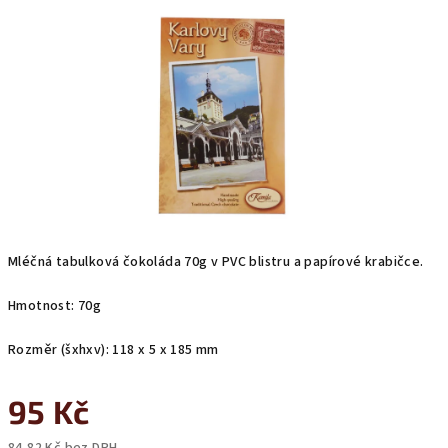
z
5
hvězdiček.
Mléčná tabulková čokoláda 70g v PVC blistru a papírové krabičce.
Hmotnost: 70g
Rozměr (šxhxv): 118 x 5 x 185 mm
95 Kč