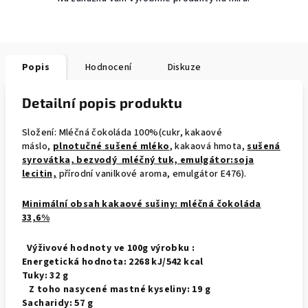
Popis
Hodnocení
Diskuze
Detailní popis produktu
Složení: Mléčná čokoláda 100%(cukr, kakaové
máslo,
plnotučné sušené mléko
, kakaová hmota,
sušená
syrovátka, bezvodý mléčný tuk, emulgátor:soja
lecitin,
přírodní vanilkové aroma, emulgátor E476).
Minimální obsah kakaové sušiny: mléčná čokoláda
33,6%
Výživové hodnoty ve 100g výrobku :
Energetická hodnota: 2268 kJ/542 kcal
Tuky: 32 g
Z toho nasycené mastné kyseliny: 19 g
Sacharidy: 57 g