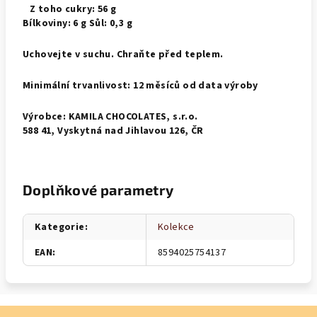
Z toho cukry: 56 g
Bílkoviny: 6 g Sůl: 0,3 g
Uchovejte v suchu. Chraňte před teplem.
Minimální trvanlivost: 12 měsíců od data výroby
Výrobce: KAMILA CHOCOLATES, s.r.o.
588 41, Vyskytná nad Jihlavou 126, ČR
Doplňkové parametry
Kategorie
:
Kolekce
EAN
:
8594025754137
Z