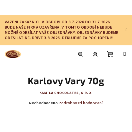
Přejít
na
obsah
VÁŽENÍ ZÁKAZNÍCI. V OBDOBÍ OD 3.7.2026 DO 31.7.2026
BUDE NAŠE FIRMA UZAVŘENA. V TOMTO OBDOBÍ NEBUDE
MOŽNÉ ODESÍLAT VAŠE OBJEDNÁVKY. OBJEDNÁVKY BUDEME
ODESÍLAT NEJDŘÍVE 3.8.2026. DĚKUJEME ZA POCHOPENÍ!!
Nákupní
Hledat
Přihlášení
Karlovy Vary 70g
košík
KAMILA CHOCOLATES, S.R.O.
Průměrné
Neohodnoceno
Podrobnosti hodnocení
hodnocení
produktu
je
0,0