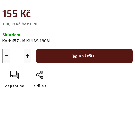
155 Kč
138,39 Kč bez DPH
Měrná
Skladem
cena:
Kód:
457 - MIKULAS 19CM
−
+
Do košíku
Zeptat se
Sdílet