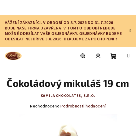
Přejít
na
obsah
VÁŽENÍ ZÁKAZNÍCI. V OBDOBÍ OD 3.7.2026 DO 31.7.2026
BUDE NAŠE FIRMA UZAVŘENA. V TOMTO OBDOBÍ NEBUDE
MOŽNÉ ODESÍLAT VAŠE OBJEDNÁVKY. OBJEDNÁVKY BUDEME
ODESÍLAT NEJDŘÍVE 3.8.2026. DĚKUJEME ZA POCHOPENÍ!!
Nákupní
Hledat
Přihlášení
Čokoládový mikuláš 19 cm
košík
KAMILA CHOCOLATES, S.R.O.
Průměrné
Neohodnoceno
Podrobnosti hodnocení
hodnocení
produktu
je
0,0