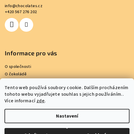
a
info
@
chocolates.cz
t
+420 567 276 202
í
Informace pro vás
O společnosti
O čokoládě
Kde nakoupit
Tento web používá soubory cookie. Dalším procházením
Reference
tohoto webu vyjadřujete souhlas s jejich používáním..
Obchodní podmínky
Více informací
zde
.
Podmínky ochrany osobních údajů
Kontakty
Nastavení
Copyright 2026
Kamila Chocolates
. Všechna práva vyhrazena.