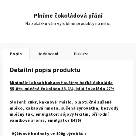
Plníme čokoládová přání
Na zakázku vám vyrobíme produkty na míru.
Popis
Hodnocení
Diskuze
Detailní popis produktu
Minimální obsah kakaové sušiny: hořká čokoláda
55,8%, mléčná čokoláda 33,6%, bílá čokoláda 27%
Složení: cukr, kakaové máslo,
plnotučné sušené
mléko
, kakaová hmota,
sušená syrovátka, bezvodý
mléčný tuk, emulgátor: sójový lecitin,
přírodní
vanilkové aroma, emulgátor E476).
Výživové hodnoty ve 100g výrobku :