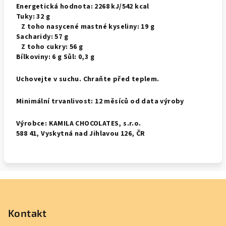
Energetická hodnota: 2268 kJ/542 kcal
Tuky: 32 g
Z toho nasycené mastné kyseliny: 19 g
Sacharidy: 57 g
Z toho cukry: 56 g
Bílkoviny: 6 g Sůl: 0,3 g
Uchovejte v suchu. Chraňte před teplem.
Minimální trvanlivost: 12 měsíců od data výroby
Výrobce: KAMILA CHOCOLATES, s.r.o.
588 41, Vyskytná nad Jihlavou 126, ČR
Z
á
p
Kontakt