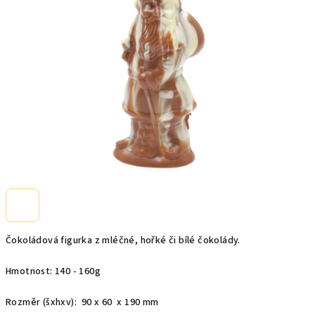
z
5
hvězdiček.
Čokoládová figurka z mléčné, hořké či bílé čokolády.
Hmotnost: 140 - 160g
Rozměr (šxhxv): 90 x 60 x 190 mm