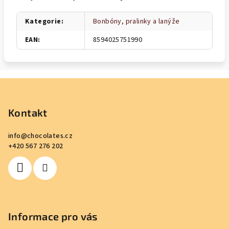
Kategorie
:
Bonbóny, pralinky a lanýže
EAN
:
8594025751990
Z
á
p
Kontakt
a
info
@
chocolates.cz
t
+420 567 276 202
í
Informace pro vás