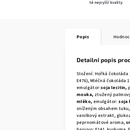
té nejvyšší kvality.
Popis
Hodnoc
Detailní popis pro
Složení: Hořká čokoláda
E476), Mléčná čokoláda 
emulgátor:
soja lecitin,
p
mouka,
ztužený palmový 
mléko,
emulgátor:
soja 
sníženým obsahem tuku
vanilkový extrakt, glukoz
peprnomátové aroma,
s
barvivo: E141, kurkuma,