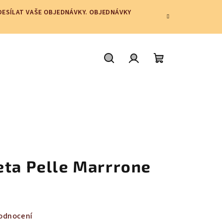
ODESÍLAT VAŠE OBJEDNÁVKY. OBJEDNÁVKY
Hledat
Přihlášení
Nákupní
košík
eta Pelle Marrrone
odnocení