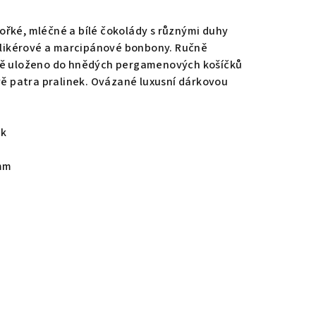
řké, mléčné a bílé čokolády s různými duhy
, likérové a marcipánové bonbony. Ručně
ně uloženo do hnědých pergamenových košíčků
Dvě patra pralinek. Ovázané luxusní dárkovou
ek
 mm