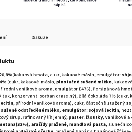
najdete tradiční i neobvyklé kombinace
maximá
náplní.
n
ení
Diskuze
duktu
 20,8%(kakaová hmota, cukr, kakaové máslo, emulgátor:
sójo
14% (cukr, kakaové máslo,
plnotučné
sušené mléko
, kakaov
řírodní vanilkové aroma, emulgátor E476), Persipánová hmota
tuk, konzervant: sorban draselný), Bílá čokoláda 7% (cukr,
lecitin
, přírodní vanilkové aroma), cukr, částečně ztužený
so
,
sušené odstředěné mléko, emulgátor: sojová lecitin
, nez
ový sirup, rafinovaný líh jemný,
paster. žloutky
, vanilkové a
metana[33%], arašídy pražené,
mandlová pasta,
slunečnico
lískové a vlašské ořechy,
mražené banány, banánová šťáva- k