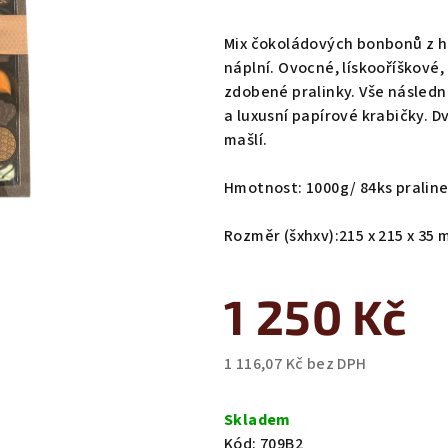
hodnocení
produktu
Mix čokoládových bonbonů z ho
je
náplní. Ovocné, lískooříškové
0,0
zdobené pralinky. Vše násled
z
a luxusní papírové krabičky. 
5
mašlí.
hvězdiček.
Hmotnost: 1000g/ 84ks pralin
Rozměr (šxhxv):215 x 215 x 35
1 250 Kč
1 116,07 Kč bez DPH
Měrná
cena:
Skladem
Kód:
709B2