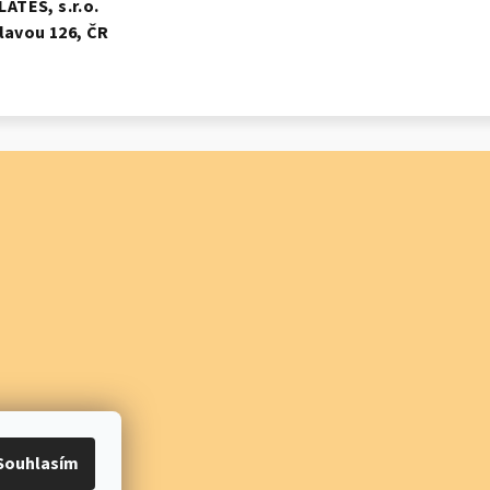
ATES, s.r.o.
hlavou 126, ČR
Souhlasím