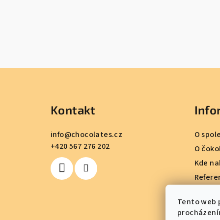
Z
á
Kontakt
Info
p
a
info
@
chocolates.cz
O spol
+420 567 276 202
t
O čoko
Kde na
í
Refere
Obchod
Tento web p
Podmín
procházení