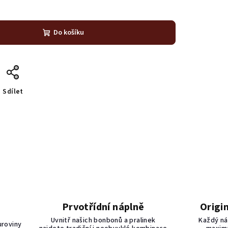
Do košíku
Sdílet
Prvotřídní náplně
Origi
Uvnitř našich bonbonů a pralinek
Každý ná
uroviny