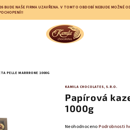
.2026 BUDE NAŠE FIRMA UZAVŘENA. V TOMTO OBDOBÍ NEBUDE MOŽNÉ 
POCHOPENÍ!!
ETA PELLE MARRRONE 1000G
KAMILA CHOCOLATES, S.R.O.
Papírová kaz
1000g
Průměrné
Neohodnoceno
Podrobnosti h