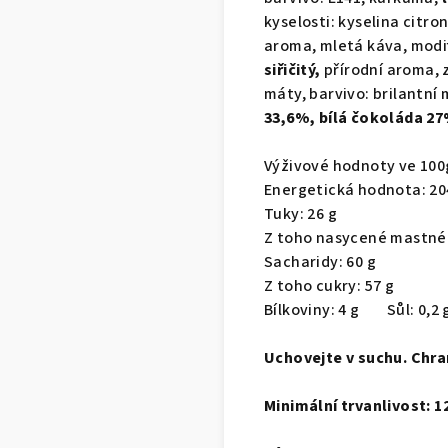
kyselosti: kyselina citr
aroma, mletá káva, modif
siřičitý,
přírodní aroma, 
máty, barvivo: brilantní m
33,6%, bílá čokoláda 2
Výživové hodnoty ve 100
Energetická hodnota: 20
Tuky: 26 g
Z toho nasycené mastné 
Sacharidy: 60 g
Z toho cukry: 57 g
Bílkoviny: 4 g Sůl: 0,2 
Uchovejte v suchu. Chra
Minimální trvanlivost: 