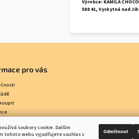
Výrobce: KAMILA CHOCOL
588 41, Vyskytná nad Ji
rmace pro vás
ečnosti
ládě
koupit
nce
ní podmínky
oužívá soubory cookie. Dalším
ky ochrany osobních údajů
Odmítnout
m tohoto webu vyjadřujete souhlas s