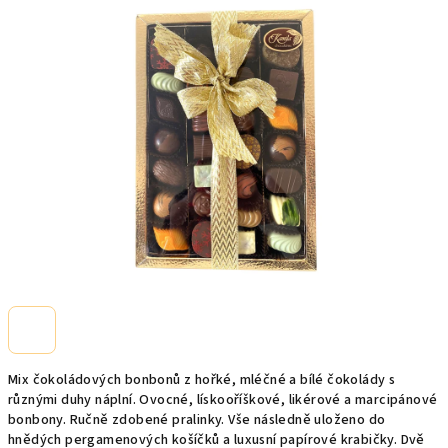
0,0
z
5
hvězdiček.
Mix čokoládových bonbonů z hořké, mléčné a bílé čokolády s
různými duhy náplní. Ovocné, lískooříškové, likérové a marcipánové
bonbony. Ručně zdobené pralinky. Vše následně uloženo do
hnědých pergamenových košíčků a luxusní papírové krabičky. Dvě