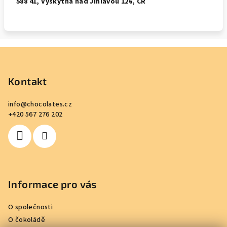
588 41, Vyskytná nad Jihlavou 126, ČR
Z
á
p
Kontakt
a
info
@
chocolates.cz
t
+420 567 276 202
í
Informace pro vás
O společnosti
O čokoládě