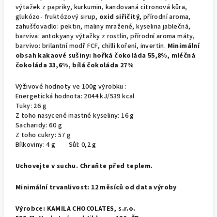
výtažek z papriky, kurkumin, kandovaná citronová kůra,
glukózo- fruktózový sirup,
oxid siřičitý,
přírodní aroma,
zahušťovadlo: pektin, maliny mražené, kyselina jablečná,
barviva: antokyany výtažky z rostlin, přírodní aroma máty,
barvivo: brilantní modř FCF, chilli koření, invertin.
Minimální
obsah kakaové sušiny: hořká čokoláda 55,8%, mléčná
čokoláda 33,6%, bílá čokoláda 27%
Výživové hodnoty ve 100g výrobku :
Energetická hodnota: 2044 kJ/539 kcal
Tuky: 26 g
Z toho nasycené mastné kyseliny: 16 g
Sacharidy: 60 g
Z toho cukry: 57 g
Bílkoviny: 4 g Sůl: 0,2 g
Uchovejte v suchu. Chraňte před teplem.
Minimální trvanlivost: 12 měsíců od data výroby
Výrobce: KAMILA CHOCOLATES, s.r.o.