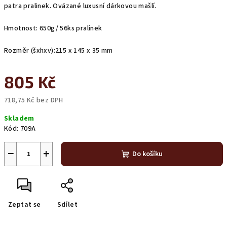
patra pralinek. Ovázané luxusní dárkovou mašlí.
Hmotnost: 650g/ 56ks pralinek
Rozměr (šxhxv):215 x 145 x 35 mm
805 Kč
718,75 Kč bez DPH
Měrná
Skladem
cena:
Kód:
709A
−
+
Do košíku
Zeptat se
Sdílet