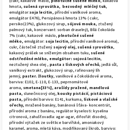
(cukr, kakaové máslo,
plnotučné
sušené mléko
, kakaová
hmota,
sušená syrovátka,
bezvodný
mléčný tuk
,
emulgátor:
soja lecitin,
přírodní vanilkové aroma,
emulgátor E476), Persipánová hmota 13% ( cukr,
persiko(23%), glukozový sirup,
sójová mouka,
ztužený
palmový tuk, konzervant: sorban draselný), Bílá čokoláda
7% (cukr, kakaové máslo,
plnotučné sušené
mléko,
emulgátor:
soja lecitin
, přírodní vanilkové aroma),
cukr, částečně ztužený
sojový olej
,
sušená syrovátka
,
kakaový prášek se sníženým obsahem tuku,
sušené
odstředěné mléko, emulgátor: sojová lecitin
,
neztužený shea olej ,
pasta z lískových ořechů
, jedlá sůl,
vanilkový extrakt, glukozový sirup, rafinovaný líh
jemný,
paster. žloutky
, vanilkové a čokoládové aroma,
barviva: E102, E-110, E-133, peprnomátové
aroma,
smetana[33%], arašídy pražené,
mandlová
pasta,
slunečnicový olej,
kousky pistácií
,
pistáciová
pasta,
přírodní barvivo: E141, kurkuma,
lískové a vlašské
ořechy,
mražené banány, banánová šťáva- koncentrát,
přírodní aroma z banánu, regulátor kyselosti: kyselina
citronová, zahušťovadla: agar-agar, difosfát disodný,
přírodní výtažek ze světlice barvířské, amoniakový
karamel, aroma, mletá káva, modifikovaný škrob, barvivo: