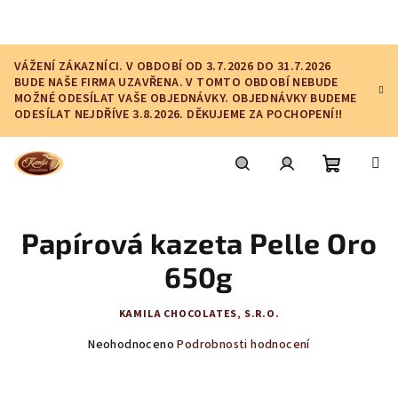
Přejít
na
obsah
VÁŽENÍ ZÁKAZNÍCI. V OBDOBÍ OD 3.7.2026 DO 31.7.2026
BUDE NAŠE FIRMA UZAVŘENA. V TOMTO OBDOBÍ NEBUDE
MOŽNÉ ODESÍLAT VAŠE OBJEDNÁVKY. OBJEDNÁVKY BUDEME
ODESÍLAT NEJDŘÍVE 3.8.2026. DĚKUJEME ZA POCHOPENÍ!!
Nákupní
Hledat
Přihlášení
Papírová kazeta Pelle Oro
košík
650g
KAMILA CHOCOLATES, S.R.O.
Průměrné
Neohodnoceno
Podrobnosti hodnocení
hodnocení
produktu
je