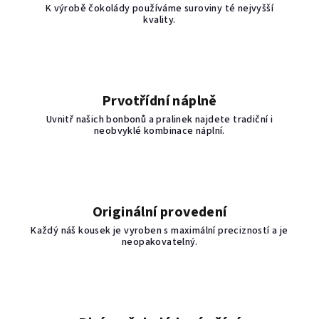
K výrobě čokolády používáme suroviny té nejvyšší
kvality.
Prvotřídní náplně
Uvnitř našich bonbonů a pralinek najdete tradiční i
neobvyklé kombinace náplní.
Originální provedení
Každý náš kousek je vyroben s maximální precizností a je
neopakovatelný.