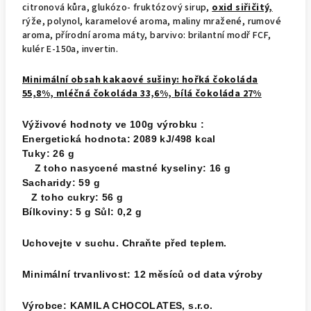
citronová kůra, glukózo- fruktózový sirup,
oxid siřičitý,
rýže, polynol, karamelové aroma, maliny mražené, rumové
aroma, přírodní aroma máty, barvivo: brilantní modř FCF,
kulér E-150a, invertin.
Minimální obsah kakaové sušiny: hořká čokoláda
55,8%, mléčná čokoláda 33,6%, bílá čokoláda 27%
Výživové hodnoty ve 100g výrobku :
Energetická hodnota: 2089 kJ/498 kcal
Tuky: 26 g
Z toho nasycené mastné kyseliny: 16 g
Sacharidy: 59 g
Z toho cukry: 56 g
Bílkoviny: 5 g Sůl: 0,2 g
Uchovejte v suchu. Chraňte před teplem.
Minimální trvanlivost: 12 měsíců od data výroby
Výrobce: KAMILA CHOCOLATES, s.r.o.