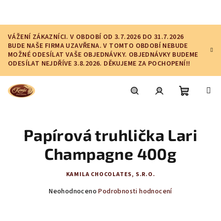
Přejít
na
obsah
VÁŽENÍ ZÁKAZNÍCI. V OBDOBÍ OD 3.7.2026 DO 31.7.2026
BUDE NAŠE FIRMA UZAVŘENA. V TOMTO OBDOBÍ NEBUDE
MOŽNÉ ODESÍLAT VAŠE OBJEDNÁVKY. OBJEDNÁVKY BUDEME
ODESÍLAT NEJDŘÍVE 3.8.2026. DĚKUJEME ZA POCHOPENÍ!!
Nákupní
Hledat
Přihlášení
Papírová truhlička Lari
košík
Champagne 400g
KAMILA CHOCOLATES, S.R.O.
Průměrné
Neohodnoceno
Podrobnosti hodnocení
hodnocení
produktu
je