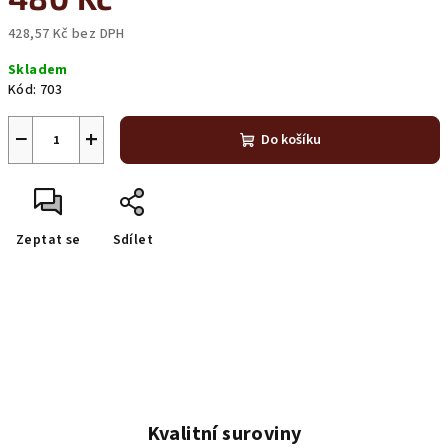
428,57 Kč bez DPH
Měrná
Skladem
cena:
Kód:
703
−
+
Do košíku
Zeptat se
Sdílet
Kvalitní suroviny