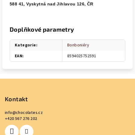
588 41, Vyskytná nad Jihlavou 126, ČR
Doplňkové parametry
Kategorie
:
Bonboniéry
EAN
:
8594025752591
Z
á
p
Kontakt
a
info
@
chocolates.cz
t
+420 567 276 202
í