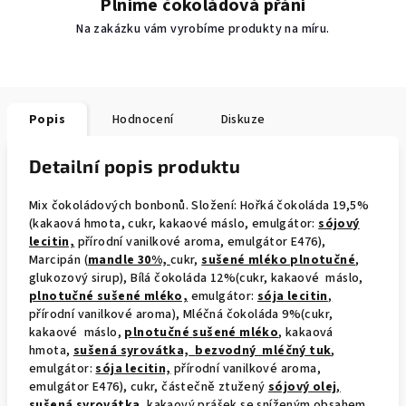
Plníme čokoládová přání
Na zakázku vám vyrobíme produkty na míru.
Popis
Hodnocení
Diskuze
Detailní popis produktu
Mix čokoládových bonbonů. Složení: Hořká čokoláda 19,5%
(kakaová hmota, cukr, kakaové máslo, emulgátor:
sójový
lecitin,
přírodní vanilkové aroma, emulgátor E476),
Marcipán (
mandle 30%,
cukr,
sušené mléko plnotučné
,
glukozový sirup), Bílá čokoláda 12%(cukr, kakaové máslo,
plnotučné sušené mléko,
emulgátor:
sója lecitin
,
přírodní vanilkové aroma), Mléčná čokoláda 9%(cukr,
kakaové máslo,
plnotučné
sušené mléko
, kakaová
hmota,
sušená syrovátka,
bezvodný mléčný tuk
,
emulgátor:
sója lecitin,
přírodní vanilkové aroma,
emulgátor E476), cukr, částečně ztužený
sójový olej
,
sušená syrovátka
,
kakaový prášek se sníženým obsahem