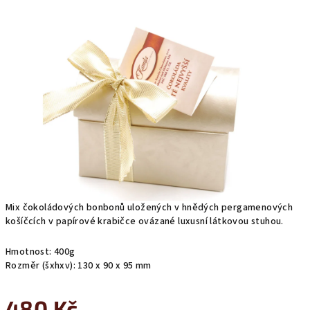
0,0
z
5
hvězdiček.
Mix čokoládových bonbonů uložených v hnědých pergamenových
košíčcích v papírové krabičce ovázané luxusní látkovou stuhou.
Hmotnost: 400g
Rozměr (šxhxv): 130 x 90 x 95 mm
480 Kč