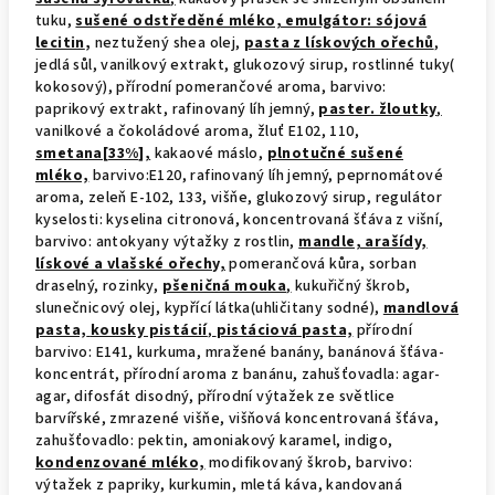
tuku,
sušené odstředěné mléko, emulgátor: sójová
lecitin
,
neztužený shea olej,
pasta z lískových ořechů
,
jedlá sůl, vanilkový extrakt, glukozový sirup, rostlinné tuky(
kokosový), přírodní pomerančové aroma, barvivo:
paprikový extrakt, rafinovaný líh jemný,
paster. žloutky
,
vanilkové a čokoládové aroma, žluť E102, 110,
smetana[33%],
kakaové máslo,
plnotučné sušené
mléko,
barvivo:E120, rafinovaný líh jemný, peprnomátové
aroma, zeleň E-102, 133, višňe, glukozový sirup, regulátor
kyselosti: kyselina citronová, koncentrovaná šťáva z višní,
barvivo: antokyany výtažky z rostlin,
mandle, arašídy,
lískové a vlašské ořechy,
pomerančová kůra, sorban
draselný, rozinky,
pšeničná mouka
,
kukuřičný škrob,
slunečnicový olej, kypřící látka(uhličitany sodné),
mandlová
pasta,
kousky pistácií
,
pistáciová pasta,
přírodní
barvivo: E141, kurkuma, mražené banány, banánová šťáva-
koncentrát, přírodní aroma z banánu, zahušťovadla: agar-
agar, difosfát disodný, přírodní výtažek ze světlice
barvířské, zmrazené višňe, višňová koncentrovaná šťáva,
zahušťovadlo: pektin, amoniakový karamel, indigo,
kondenzované mléko,
modifikovaný škrob, barvivo:
výtažek z papriky, kurkumin, mletá káva, kandovaná