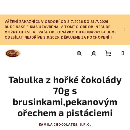
Přejít
na
obsah
VÁŽENÍ ZÁKAZNÍCI. V OBDOBÍ OD 3.7.2026 DO 31.7.2026
BUDE NAŠE FIRMA UZAVŘENA. V TOMTO OBDOBÍ NEBUDE
MOŽNÉ ODESÍLAT VAŠE OBJEDNÁVKY. OBJEDNÁVKY BUDEME
ODESÍLAT NEJDŘÍVE 3.8.2026. DĚKUJEME ZA POCHOPENÍ!!
Nákupní
Hledat
Přihlášení
Tabulka z hořké čokolády
košík
70g s
brusinkami,pekanovým
ořechem a pistáciemi
KAMILA CHOCOLATES, S.R.O.