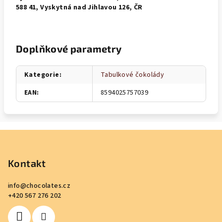
588 41, Vyskytná nad Jihlavou 126, ČR
Doplňkové parametry
Kategorie
:
Tabulkové čokolády
EAN
:
8594025757039
Z
á
p
Kontakt
a
info
@
chocolates.cz
t
+420 567 276 202
í