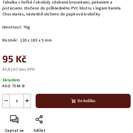
Tabulka z hořké čokolády zdobená brusinkami, pekanem a
pistáciemi. Uloženo do průhledného PVC blistru s logem Kamila
Chocolates, následně uloženo do papírové krabičky.
Hmotnost: 70g
Rozměr: 120 x 185 x 5 mm
95 Kč
84,82 Kč bez DPH
Měrná
Skladem
cena:
Kód:
754X-B
−
+
Do košíku
Zeptat se
Sdílet