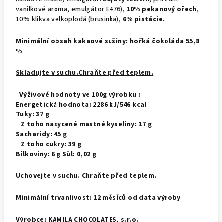
vanilkové aroma, emulgátor E476),
10% pekanový ořech
,
10% klikva velkoplodá (brusinka),
6% pistácie.
Minimální obsah kakaové sušiny: hořká čokoláda 55,8
%
Skladujte v suchu.Chraňte před teplem.
Výživové hodnoty ve 100g výrobku :
Energetická hodnota: 2286 kJ/546 kcal
Tuky: 37 g
Z toho nasycené mastné kyseliny: 17 g
Sacharidy: 45 g
Z toho cukry: 39 g
Bílkoviny: 6 g Sůl: 0,02 g
Uchovejte v suchu. Chraňte před teplem.
Minimální trvanlivost: 12 měsíců od data výroby
Výrobce: KAMILA CHOCOLATES, s.r.o.