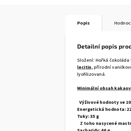
Popis
Hodnoc
Detailní popis pro
Složení: Hořká čokoláda
lecitin
, přírodní vanilk
lyofilizovaná.
Minimální obsah kakaov
Výživové hodnoty ve 10
Energetická hodnota: 22
Tuky: 35 g
Z toho nasycené mastné
Sacharidy: 46 g