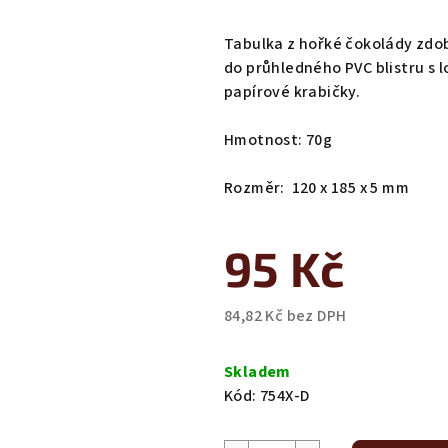
hodnocení
produktu
Tabulka z hořké čokolády zd
je
do průhledného PVC blistru s 
0,0
papírové krabičky.
z
5
Hmotnost: 70g
hvězdiček.
Rozměr: 120 x 185 x 5 mm
95 Kč
84,82 Kč bez DPH
Měrná
cena:
Skladem
Kód:
754X-D