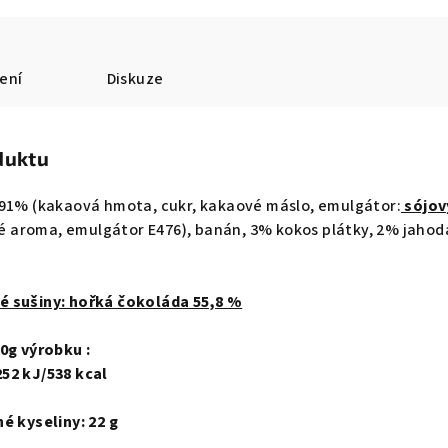
ení
Diskuze
duktu
 91% (kakaová hmota, cukr, kakaové máslo, emulgátor:
sójov
ové aroma, emulgátor E476), banán, 3% kokos plátky, 2% jahod
é sušiny: hořká čokoláda 55,8 %
0g výrobku :
52 kJ/538 kcal
 kyseliny: 22 g