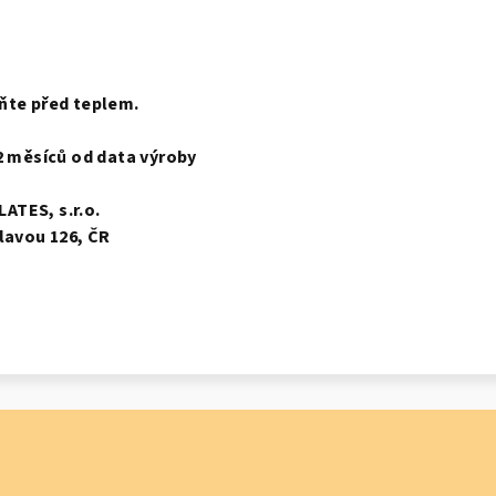
 g
ňte před teplem.
12 měsíců od data výroby
ATES, s.r.o.
hlavou 126, ČR