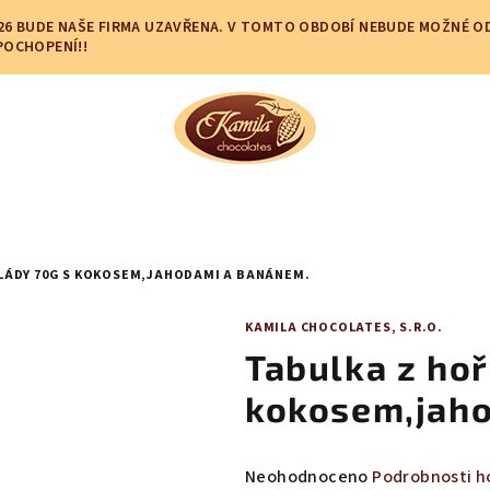
.2026 BUDE NAŠE FIRMA UZAVŘENA. V TOMTO OBDOBÍ NEBUDE MOŽNÉ 
POCHOPENÍ!!
LÁDY 70G S KOKOSEM,JAHODAMI A BANÁNEM.
KAMILA CHOCOLATES, S.R.O.
Tabulka z hoř
kokosem,jah
Průměrné
Neohodnoceno
Podrobnosti h