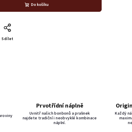
Do košíku
Sdílet
Prvotřídní náplně
Origi
Uvnitř našich bonbonů a pralinek
Každý ná
uroviny
najdete tradiční i neobvyklé kombinace
maximá
náplní.
n