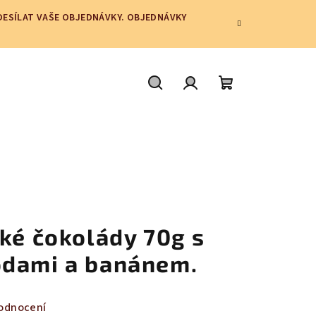
ODESÍLAT VAŠE OBJEDNÁVKY. OBJEDNÁVKY
Hledat
Přihlášení
Nákupní
košík
ké čokolády 70g s
odami a banánem.
odnocení