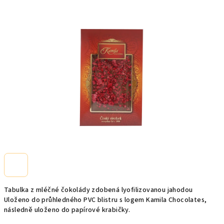
0,0
z
5
hvězdiček.
Tabulka z mléčné čokolády zdobená lyofilizovanou jahodou
Uloženo do průhledného PVC blistru s logem Kamila Chocolates,
následně uloženo do papírové krabičky.