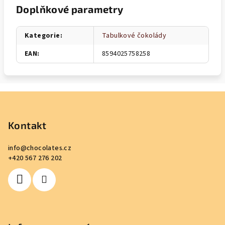
Doplňkové parametry
Kategorie
:
Tabulkové čokolády
EAN
:
8594025758258
Z
á
p
Kontakt
a
info
@
chocolates.cz
t
+420 567 276 202
í