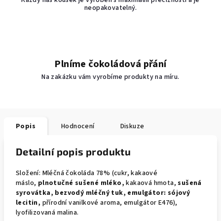
Každý náš kousek je vyroben s maximální precizností a je
neopakovatelný.
Plníme čokoládová přání
Na zakázku vám vyrobíme produkty na míru.
Popis
Hodnocení
Diskuze
Detailní popis produktu
Složení: Mléčná čokoláda 78% (cukr, kakaové
máslo,
plnotučné sušené mléko,
kakaová hmota,
sušená
syrovátka, bezvodý mléčný tuk, emulgátor: sójový
lecitin,
přírodní vanilkové aroma, emulgátor E476),
lyofilizovaná malina.