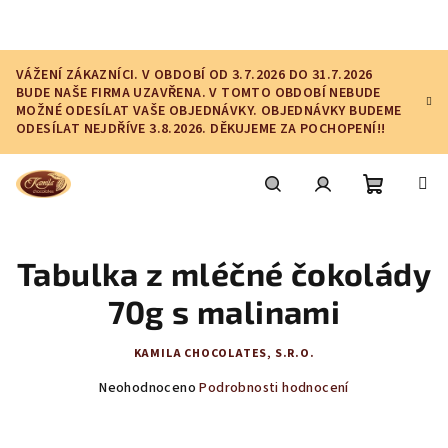
Přejít
na
obsah
VÁŽENÍ ZÁKAZNÍCI. V OBDOBÍ OD 3.7.2026 DO 31.7.2026
BUDE NAŠE FIRMA UZAVŘENA. V TOMTO OBDOBÍ NEBUDE
MOŽNÉ ODESÍLAT VAŠE OBJEDNÁVKY. OBJEDNÁVKY BUDEME
ODESÍLAT NEJDŘÍVE 3.8.2026. DĚKUJEME ZA POCHOPENÍ!!
Nákupní
Hledat
Přihlášení
Tabulka z mléčné čokolády
košík
70g s malinami
KAMILA CHOCOLATES, S.R.O.
Průměrné
Neohodnoceno
Podrobnosti hodnocení
hodnocení
produktu
je