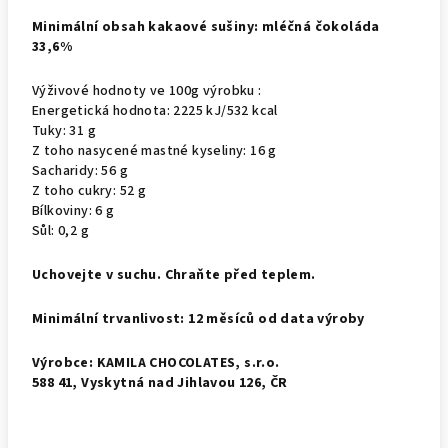
Minimální obsah kakaové sušiny: mléčná čokoláda
33,6%
Výživové hodnoty ve 100g výrobku :
Energetická hodnota: 2225 kJ/532 kcal
Tuky: 31 g
Z toho nasycené mastné kyseliny: 16 g
Sacharidy: 56 g
Z toho cukry: 52 g
Bílkoviny: 6 g
Sůl: 0,2 g
Uchovejte v suchu. Chraňte před teplem.
Minimální trvanlivost: 12 měsíců od data výroby
Výrobce: KAMILA CHOCOLATES, s.r.o.
588 41, Vyskytná nad Jihlavou 126, ČR