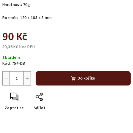
Hmotnost: 70g
Rozměr: 120 x 185 x 5 mm
90 Kč
80,36 Kč bez DPH
Měrná
Skladem
cena:
Kód:
754-DB
−
+
Do košíku
Zeptat se
Sdílet