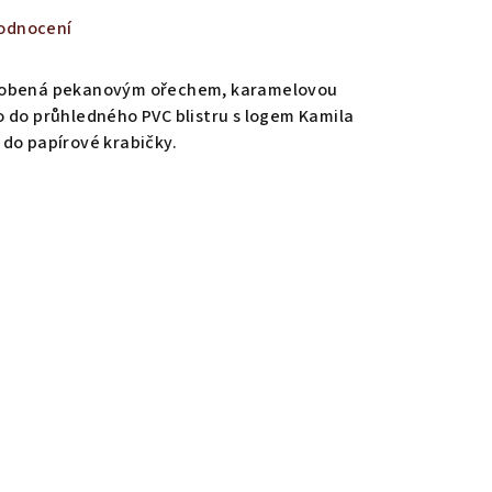
odnocení
zdobená pekanovým ořechem, karamelovou
 do průhledného PVC blistru s logem Kamila
do papírové krabičky.