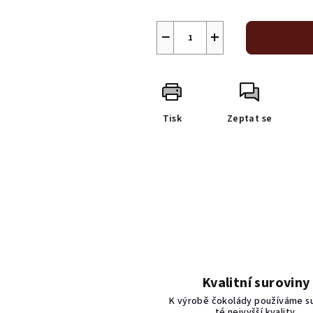
−
+
Tisk
Zeptat se
Kvalitní suroviny
K výrobě čokolády používáme s
té nejvyšší kvality.