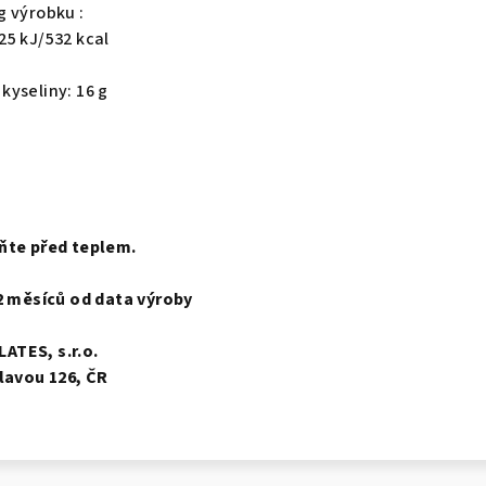
g výrobku :
25 kJ/532 kcal
kyseliny: 16 g
ňte před teplem.
12 měsíců od data výroby
ATES, s.r.o.
hlavou 126, ČR