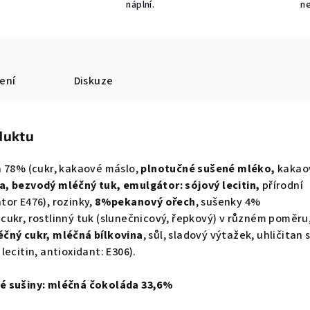
náplní.
n
ení
Diskuze
duktu
a 78% (cukr, kakaové máslo,
plnotučné sušené mléko,
kakao
, bezvodý mléčný tuk, emulgátor: sójový lecitin,
přírodní
or E476), rozinky,
8%pekanový ořech
, sušenky 4%
, cukr, rostlinný tuk (slunečnicový, řepkový) v různém poměru
éčný cukr, mléčná bílkovina
, sůl, sladový výtažek, uhličitan 
ecitin, antioxidant: E306).
é sušiny: mléčná čokoláda 33,6%