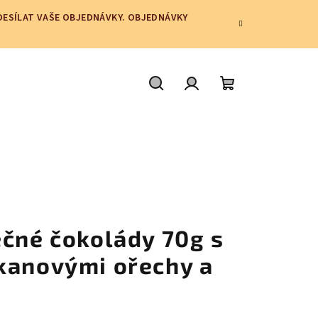
ODESÍLAT VAŠE OBJEDNÁVKY. OBJEDNÁVKY
Hledat
Přihlášení
Nákupní
košík
éčné čokolády 70g s
kanovými ořechy a