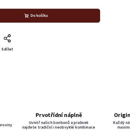
Do košíku
Sdílet
Prvotřídní náplně
Origi
Uvnitř našich bonbonů a pralinek
Každý ná
uroviny
najdete tradiční i neobvyklé kombinace
maximá