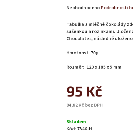
Průměrné
Neohodnoceno
Podrobnosti h
hodnocení
produktu
Tabulka z mléčné čokolády 
je
sušenkou a rozinkami. Uloženo
0,0
Chocolates, následně uloženo 
z
5
Hmotnost: 70g
hvězdiček.
Rozměr: 120 x 185 x 5 mm
95 Kč
84,82 Kč bez DPH
Měrná
cena:
Skladem
Kód:
754X-H