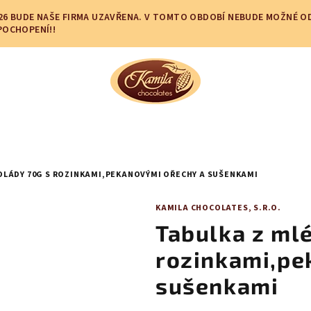
.2026 BUDE NAŠE FIRMA UZAVŘENA. V TOMTO OBDOBÍ NEBUDE MOŽNÉ 
POCHOPENÍ!!
OLÁDY 70G S ROZINKAMI,PEKANOVÝMI OŘECHY A SUŠENKAMI
KAMILA CHOCOLATES, S.R.O.
Tabulka z ml
rozinkami,pe
sušenkami