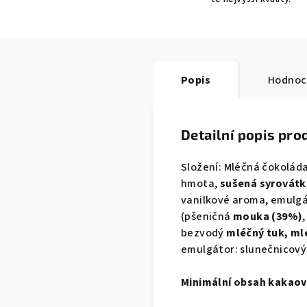
Popis
Hodnoc
Detailní popis pro
Složení: Mléčná čokolád
hmota,
sušená syrovátka
vanilkové aroma, emulgát
(pšeničná
mouka (39%)
bezvodý
mléčný tuk, ml
emulgátor: slunečnicový l
Minimální obsah kakaov