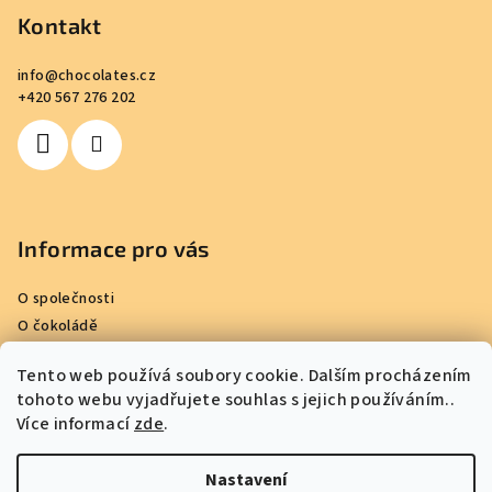
p
Kontakt
a
info
@
chocolates.cz
t
+420 567 276 202
í
Informace pro vás
O společnosti
O čokoládě
Kde nakoupit
Tento web používá soubory cookie. Dalším procházením
Reference
tohoto webu vyjadřujete souhlas s jejich používáním..
Obchodní podmínky
Více informací
zde
.
Podmínky ochrany osobních údajů
Kontakty
Nastavení