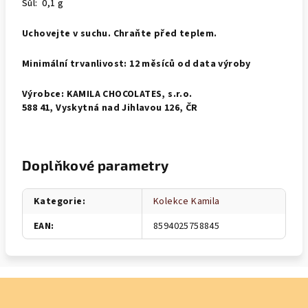
Sůl: 0,1 g
Uchovejte v suchu. Chraňte před teplem.
Minimální trvanlivost: 12 měsíců od data výroby
Výrobce: KAMILA CHOCOLATES, s.r.o.
588 41, Vyskytná nad Jihlavou 126, ČR
Doplňkové parametry
Kategorie
:
Kolekce Kamila
EAN
:
8594025758845
Z
á