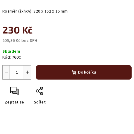
Rozměr (šxhxv): 320 x 152 x 15 mm
230 Kč
205,36 Kč bez DPH
Měrná
Skladem
cena:
Kód:
760C
−
+
Do košíku
Zeptat se
Sdílet