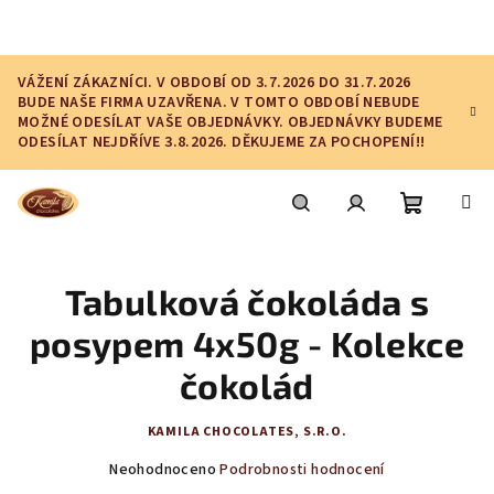
Přejít
na
obsah
VÁŽENÍ ZÁKAZNÍCI. V OBDOBÍ OD 3.7.2026 DO 31.7.2026
BUDE NAŠE FIRMA UZAVŘENA. V TOMTO OBDOBÍ NEBUDE
MOŽNÉ ODESÍLAT VAŠE OBJEDNÁVKY. OBJEDNÁVKY BUDEME
ODESÍLAT NEJDŘÍVE 3.8.2026. DĚKUJEME ZA POCHOPENÍ!!
Nákupní
Hledat
Přihlášení
Tabulková čokoláda s
košík
posypem 4x50g - Kolekce
čokolád
KAMILA CHOCOLATES, S.R.O.
Průměrné
Neohodnoceno
Podrobnosti hodnocení
hodnocení