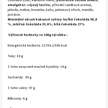
čokoláda (cukr, kakaové máslo,
plnotučné sušené mléko,
emulgátor: sójový lecitin,
přírodní vanilkové aroma),
jahoda, malina, brusinka, kešu, pekanový ořech, mandle,
pistácie.
Minimální obsah kakaové sušiny: hořká čokoláda 55,8
%, mléčná čokoláda 33,6%, bílá čokoláda 27%.
Výživové hodnoty ve 100g výrobku :
Energetická hodnota: 2170 kJ/538 kcal
Tuky: 34 g
Z toho nasycené mastné kyseliny: 18 g
Sacharidy: 50 g
Z toho cukry: 47 g
Bílkoviny: 6 g