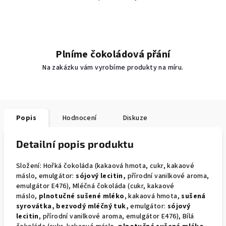
Plníme čokoládová přání
Na zakázku vám vyrobíme produkty na míru.
Popis
Hodnocení
Diskuze
Detailní popis produktu
Složení: Hořká čokoláda (kakaová hmota, cukr, kakaové
máslo, emulgátor:
sójový lecitin,
přírodní vanilkové aroma,
emulgátor E476), Mléčná čokoláda (cukr, kakaové
máslo,
plnotučné sušené mléko
, kakaová hmota,
sušená
syrovátka, bezvodý mléčný tuk,
emulgátor:
sójový
lecitin
, přírodní vanilkové aroma, emulgátor E476), Bílá