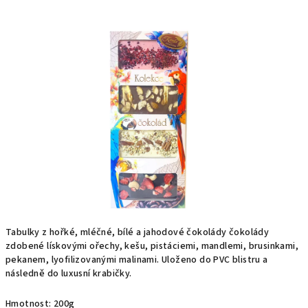
produktu
je
0,0
z
5
hvězdiček.
Tabulky z hořké, mléčné, bílé a jahodové čokolády čokolády
zdobené lískovými ořechy, kešu, pistáciemi, mandlemi, brusinkami,
pekanem, lyofilizovanými malinami. Uloženo do PVC blistru a
následně do luxusní krabičky.
Hmotnost: 200g