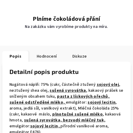
Plníme čokoládová přání
Na zakázku vám vyrobíme produkty na míru.
Popis
Hodnocení
Diskuze
Detailní popis produktu
Nugátová náplň: 75% (cukr, částečně ztužený
sojový olej
,
neztužený shea olej,
sušená syrovátka
, kakaový prášek se
sníženým obsahem tuku,
pasta z lískových ořechů,
sušené odstředěné mléko,
emulgátor:
sojový lecitin
,
aroma, jedlá sůl, vanilkový extrakt), Mléčná čokoláda 25%
(cukr, kakaové máslo,
plnotučné sušené mléko
, kakaová
hmota,
sušená syrovátka, bezvodý mléčný tuk,
emulgátor:
sojový lecitin,
přírodní vanilkové aroma,
emulgátor E476).