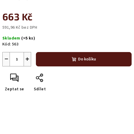
663 Kč
591,96 Kč bez DPH
Měrná
Skladem
(>5 ks)
cena:
Kód:
563
−
+
Do košíku
Zeptat se
Sdílet