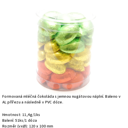
produktu
je
0,0
z
5
hvězdiček.
Formovaná mléčná čokoláda s jemnou nugátovou náplní. Baleno v
AL přířezu a následně v PVC dóze.
Hmotnost: 11,4g/1ks
Balení: 51ks/1 dóza
Rozměr (vxØ): 120 x 100 mm