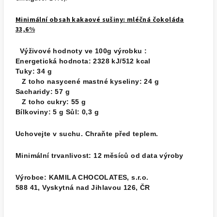
Minimální obsah kakaové sušiny: mléčná čokoláda
33,6%
Výživové hodnoty ve 100g výrobku :
Energetická hodnota: 2328 kJ/512 kcal
Tuky: 34 g
Z toho nasycené mastné kyseliny: 24 g
Sacharidy: 57 g
Z toho cukry: 55 g
Bílkoviny: 5 g Sůl: 0,3 g
Uchovejte v suchu. Chraňte před teplem.
Minimální trvanlivost: 12 měsíců od data výroby
Výrobce: KAMILA CHOCOLATES, s.r.o.
588 41, Vyskytná nad Jihlavou 126, ČR