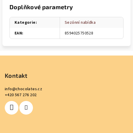
Doplňkové parametry
Kategorie
:
Sezónní nabídka
EAN
:
8594025750528
Z
á
p
Kontakt
a
info
@
chocolates.cz
t
+420 567 276 202
í