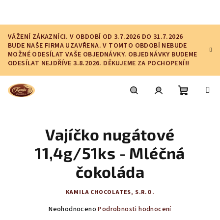
Přejít
na
obsah
VÁŽENÍ ZÁKAZNÍCI. V OBDOBÍ OD 3.7.2026 DO 31.7.2026
BUDE NAŠE FIRMA UZAVŘENA. V TOMTO OBDOBÍ NEBUDE
MOŽNÉ ODESÍLAT VAŠE OBJEDNÁVKY. OBJEDNÁVKY BUDEME
ODESÍLAT NEJDŘÍVE 3.8.2026. DĚKUJEME ZA POCHOPENÍ!!
Nákupní
Hledat
Přihlášení
Vajíčko nugátové
košík
11,4g/51ks - Mléčná
čokoláda
KAMILA CHOCOLATES, S.R.O.
Průměrné
Neohodnoceno
Podrobnosti hodnocení
hodnocení