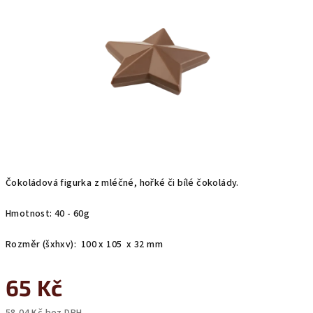
z
5
hvězdiček.
Čokoládová figurka z mléčné, hořké či bílé čokolády.
Hmotnost: 40 - 60g
Rozměr (šxhxv): 100 x 105 x 32 mm
65 Kč