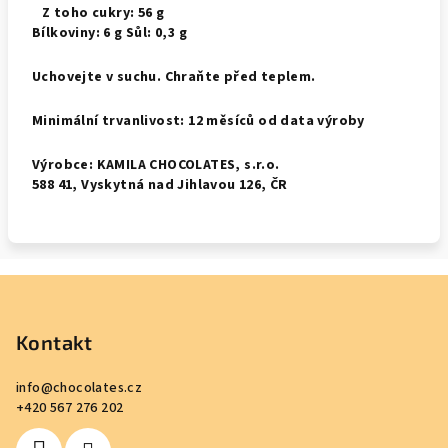
Z toho cukry: 56 g
Bílkoviny: 6 g Sůl: 0,3 g
Uchovejte v suchu. Chraňte před teplem.
Minimální trvanlivost: 12 měsíců od data výroby
Výrobce: KAMILA CHOCOLATES, s.r.o.
588 41, Vyskytná nad Jihlavou 126, ČR
Z
á
p
Kontakt
a
info
@
chocolates.cz
t
+420 567 276 202
í