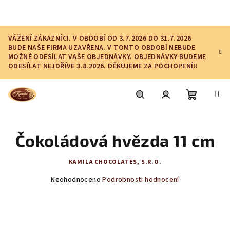
Přejít
na
obsah
VÁŽENÍ ZÁKAZNÍCI. V OBDOBÍ OD 3.7.2026 DO 31.7.2026
BUDE NAŠE FIRMA UZAVŘENA. V TOMTO OBDOBÍ NEBUDE
MOŽNÉ ODESÍLAT VAŠE OBJEDNÁVKY. OBJEDNÁVKY BUDEME
ODESÍLAT NEJDŘÍVE 3.8.2026. DĚKUJEME ZA POCHOPENÍ!!
Nákupní
Hledat
Přihlášení
Čokoládová hvězda 11 cm
košík
KAMILA CHOCOLATES, S.R.O.
Průměrné
Neohodnoceno
Podrobnosti hodnocení
hodnocení
produktu
je
0,0