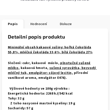
Popis
Hodnocení
Diskuze
Detailní popis produktu
Minimální obsah kakaové sušiny: hořká čokoláda
55,8%, mléčná čokoláda 33,6%, bílá čokoláda 27%
Složení: cukr, kakaové máslo,
plnotučné sušené
mléko
, kakaová hmota,
sušená syrovátka, bezvodý
mléčný tuk, emulgátor: sójový lecitin,
přírodní
vanilkové aroma, emulgátor E476).
Výživové hodnoty ve 100g výrobku :
Energetická hodnota: 2268 kJ/542 kcal
Tuky: 32 g
Z toho nasycené mastné kyseliny: 19 g
Sacharidy: 57 g