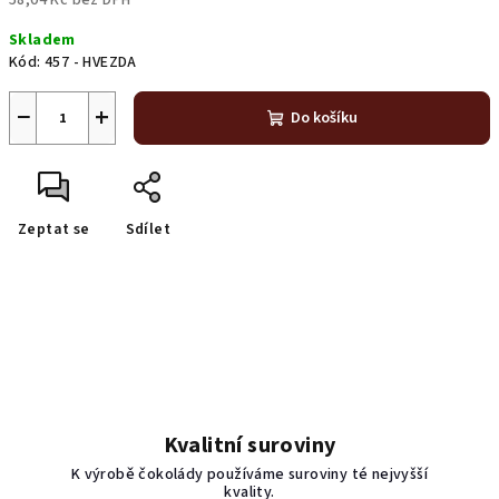
58,04 Kč bez DPH
Měrná
Skladem
cena:
Kód:
457 - HVEZDA
−
+
Do košíku
Zeptat se
Sdílet
Kvalitní suroviny
K výrobě čokolády používáme suroviny té nejvyšší
kvality.