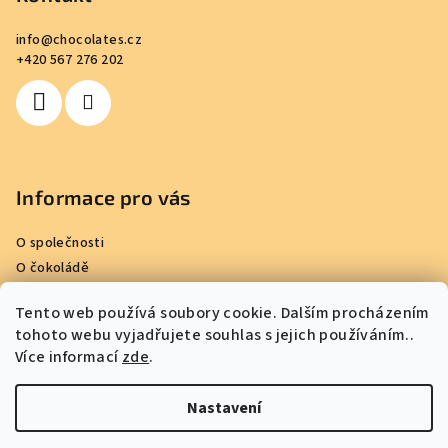
a
info
@
chocolates.cz
t
+420 567 276 202
í
Informace pro vás
O společnosti
O čokoládě
Kde nakoupit
Tento web používá soubory cookie. Dalším procházením
Reference
tohoto webu vyjadřujete souhlas s jejich používáním..
Obchodní podmínky
Více informací
zde
.
Podmínky ochrany osobních údajů
Kontakty
Nastavení