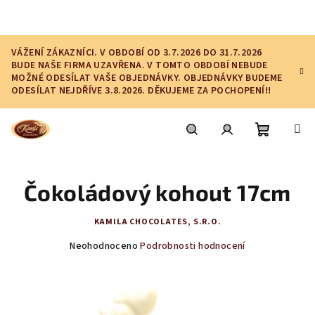
Přejít
na
obsah
VÁŽENÍ ZÁKAZNÍCI. V OBDOBÍ OD 3.7.2026 DO 31.7.2026
BUDE NAŠE FIRMA UZAVŘENA. V TOMTO OBDOBÍ NEBUDE
MOŽNÉ ODESÍLAT VAŠE OBJEDNÁVKY. OBJEDNÁVKY BUDEME
ODESÍLAT NEJDŘÍVE 3.8.2026. DĚKUJEME ZA POCHOPENÍ!!
Nákupní
Hledat
Přihlášení
Čokoládový kohout 17cm
košík
KAMILA CHOCOLATES, S.R.O.
Průměrné
Neohodnoceno
Podrobnosti hodnocení
hodnocení
produktu
je
0,0