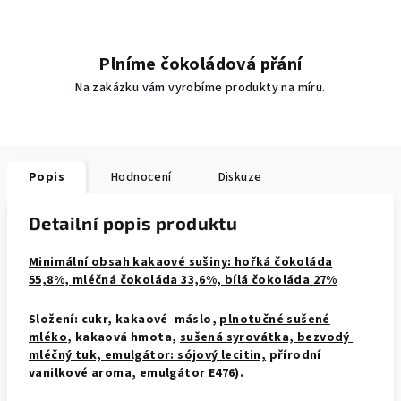
Plníme čokoládová přání
Na zakázku vám vyrobíme produkty na míru.
Popis
Hodnocení
Diskuze
Detailní popis produktu
Minimální obsah kakaové sušiny: hořká čokoláda
55,8%, mléčná čokoláda 33,6%, bílá čokoláda 27%
Složení: cukr, kakaové máslo,
plnotučné sušené
mléko
, kakaová hmota,
sušená syrovátka, bezvodý
mléčný tuk, emulgátor: sójový lecitin,
přírodní
vanilkové aroma, emulgátor E476).