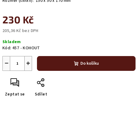
Rozměr (šxhxv): 150 x 50 x 170 mm
230 Kč
205,36 Kč bez DPH
Měrná
Skladem
cena:
Kód:
457 - KOHOUT
−
+
Do košíku
Zeptat se
Sdílet