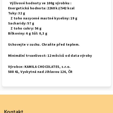
Výživové hodnoty ve 100g výrobku :
Energetická hodnota: 2268 kJ/542 kcal
Tuky: 32 g
Z toho nasycené mastné kyseliny: 19 g
Sacharidy: 57 g
Z toho cukry: 56 g
Bílkoviny: 6 g Sůl: 0,3 g
Uchovejte v suchu. Chraňte před teplem.
Minimální trvanlivost: 12 měsíců od data výroby
Výrobce: KAMILA CHOCOLATES, s.r.o.
588 41, Vyskytná nad Jihlavou 126, ČR
Z
á
p
Kontakt