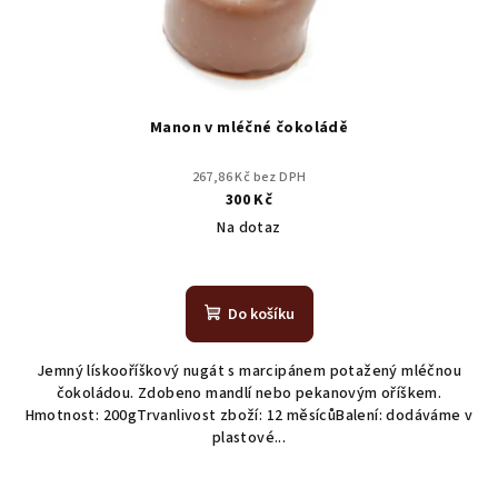
Manon v mléčné čokoládě
267,86 Kč bez DPH
300 Kč
Na dotaz
Do košíku
Jemný lískooříškový nugát s marcipánem potažený mléčnou
čokoládou. Zdobeno mandlí nebo pekanovým oříškem.
Hmotnost: 200gTrvanlivost zboží: 12 měsícůBalení: dodáváme v
plastové...