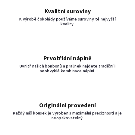
p
r
Kvalitní suroviny
v
K výrobě čokolády používáme suroviny té nejvyšší
k
kvality.
y
v
ý
p
i
Prvotřídní náplně
s
Uvnitř našich bonbonů a pralinek najdete tradiční i
u
neobvyklé kombinace náplní.
Originální provedení
Každý náš kousek je vyroben s maximální precizností a je
neopakovatelný.