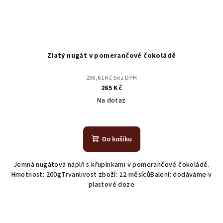
u
k
t
ů
Zlatý nugát v pomerančové čokoládě
236,61 Kč bez DPH
265 Kč
Na dotaz
Do košíku
Jemná nugátová náplň s křupínkami v pomerančové čokoládě.
Hmotnost: 200gTrvanlivost zboží: 12 měsícůBalení: dodáváme v
plastové doze