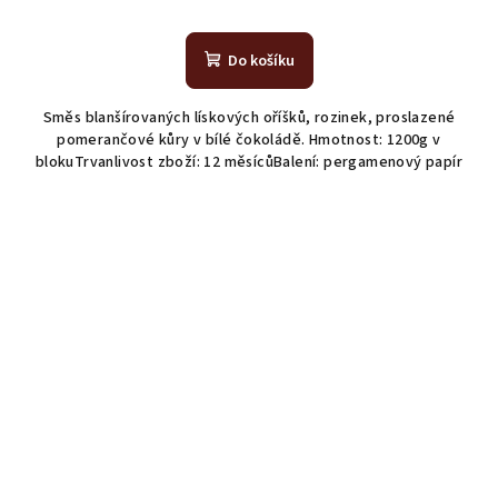
Do košíku
Směs blanšírovaných lískových oříšků, rozinek, proslazené
pomerančové kůry v bílé čokoládě. Hmotnost: 1200g v
blokuTrvanlivost zboží: 12 měsícůBalení: pergamenový papír