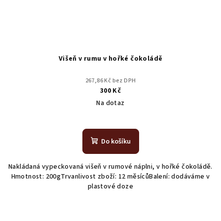
Višeň v rumu v hořké čokoládě
267,86 Kč bez DPH
300 Kč
Na dotaz
Do košíku
Nakládaná vypeckovaná višeň v rumové náplni, v hořké čokoládě.
Hmotnost: 200gTrvanlivost zboží: 12 měsícůBalení: dodáváme v
plastové doze