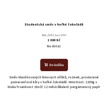
Studentská směs v hořké čokoládě
964,29 Kč bez DPH
1 080 Kč
Na dotaz
Do košíku
Směs blanšírovaných lískových oříšků, rozinek, proslazené
pomerančové kůry v hořké čokoládě. Hmotnost: 1200g v
blokuTrvanlivost zboží: 12 měsícůBalení: pergamenový papír