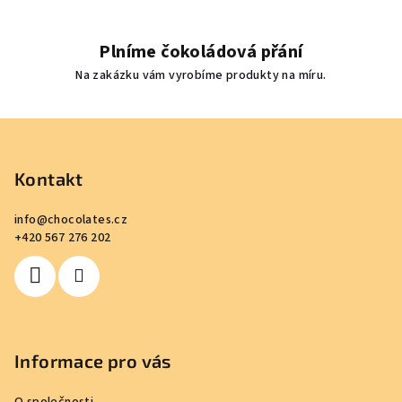
Plníme čokoládová přání
Na zakázku vám vyrobíme produkty na míru.
Z
á
p
Kontakt
a
info
@
chocolates.cz
t
+420 567 276 202
í
Informace pro vás