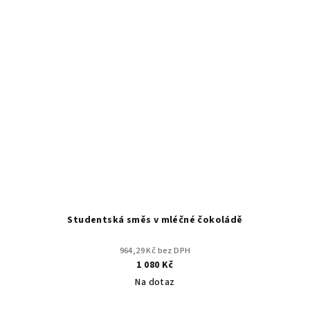
Studentská směs v mléčné čokoládě
964,29 Kč bez DPH
1 080 Kč
Na dotaz