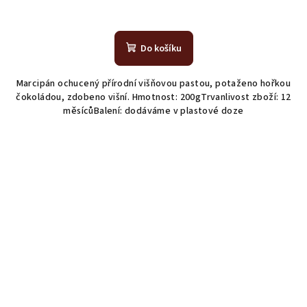
Do košíku
Marcipán ochucený přírodní višňovou pastou, potaženo hořkou
čokoládou, zdobeno višní. Hmotnost: 200gTrvanlivost zboží: 12
měsícůBalení: dodáváme v plastové doze