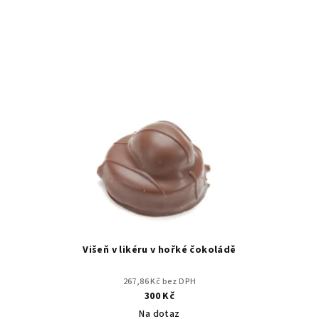
Višeň v likéru v hořké čokoládě
267,86 Kč bez DPH
300 Kč
Na dotaz