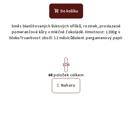
Do košíku
Směs blanšírovaných lískových oříšků, rozinek, proslazené
pomerančové kůry v mléčné čokoládě. Hmotnost: 1200g v
blokuTrvanlivost zboží: 12 měsícůBalení: pergamenový papír
S
1
6
t
r
68
položek celkem
á
O
n
v
Nahoru
k
l
o
á
v
á
d
n
a
í
c
í