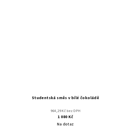
Studentská směs v bílé čokoládě
964,29 Kč bez DPH
1 080 Kč
Na dotaz