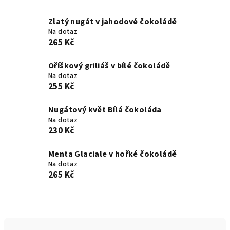
Zlatý nugát v jahodové čokoládě
Na dotaz
265 Kč
Oříškový griliáš v bílé čokoládě
Na dotaz
255 Kč
Nugátový květ Bílá čokoláda
Na dotaz
230 Kč
Menta Glaciale v hořké čokoládě
Na dotaz
265 Kč
Ř