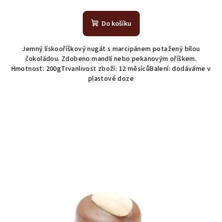
Do košíku
Jemný lískooříškový nugát s marcipánem potažený bílou
čokoládou. Zdobeno mandlí nebo pekanovým oříškem.
Hmotnost: 200gTrvanlivost zboží: 12 měsícůBalení: dodáváme v
plastové doze